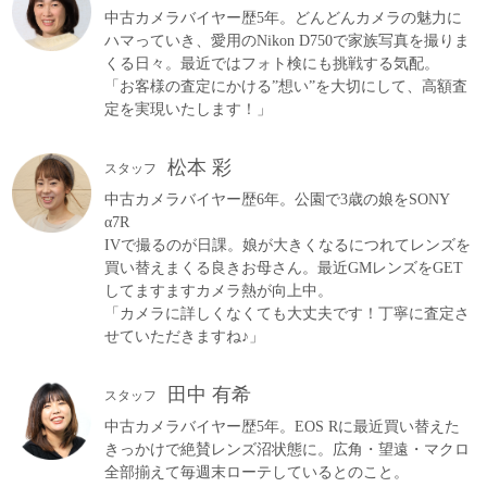
中古カメラバイヤー歴5年。どんどんカメラの魅力に
ハマっていき、愛用のNikon D750で家族写真を撮りま
くる日々。最近ではフォト検にも挑戦する気配。
「お客様の査定にかける”想い”を大切にして、高額査
定を実現いたします！」
松本 彩
スタッフ
中古カメラバイヤー歴6年。公園で3歳の娘をSONY
α7R
IVで撮るのが日課。娘が大きくなるにつれてレンズを
買い替えまくる良きお母さん。最近GMレンズをGET
してますますカメラ熱が向上中。
「カメラに詳しくなくても大丈夫です！丁寧に査定さ
せていただきますね♪」
田中 有希
スタッフ
中古カメラバイヤー歴5年。EOS Rに最近買い替えた
きっかけで絶賛レンズ沼状態に。広角・望遠・マクロ
全部揃えて毎週末ローテしているとのこと。