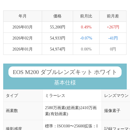
年月
価格
前月比
前月差
2026年03月
55,200円
0.49%
+267円
2026年02月
54,933円
-0.07%
-41円
2026年01月
54,974円
0.00%
0円
EOS M200 ダブルレンズキット ホワイト
基本仕様
タイプ
ミラーレス
レンズマウン
2580万画素(総画素)2410万画
画素数
撮像素子
素(有効画素)
標準：ISO100〜25600拡張：I
撮影感度
記録フォーマ