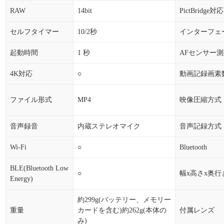
RAW
14bit
PictBridge対応
セルフタイマー
10/2秒
インターフェ
起動時間
1 秒
AFセンサー
4K対応
○
動画記録画素
ファイル形式
MP4
映像圧縮方式
音声録音
内蔵ステレオマイク
音声記録方式
Wi-Fi
○
Bluetooth
BLE(Bluetooth Low
○
幅x高さx奥行
Energy)
約299g(バッテリー、メモリー
重量
カードを含む)約262g(本体の
付属レンズ
み)