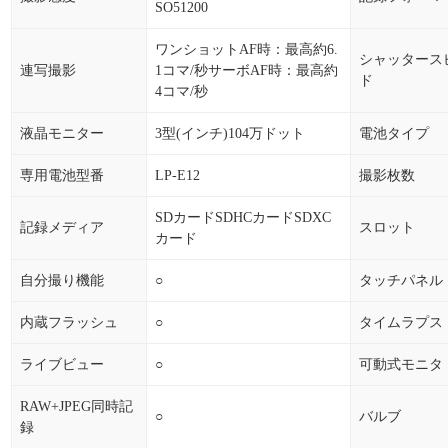
SO51200
ワンショットAF時：最高約6.
シャッタース
連写撮影
1コマ/秒サーボAF時：最高約
ド
4コマ/秒
液晶モニター
3型(インチ)104万ドット
電池タイプ
専用電池型番
LP-E12
撮影枚数
SDカードSDHCカードSDXC
記録メディア
スロット
カード
自分撮り機能
○
タッチパネル
内蔵フラッシュ
○
タイムラプス
ライブビュー
○
可動式モニタ
RAW+JPEG同時記
○
バルブ
録