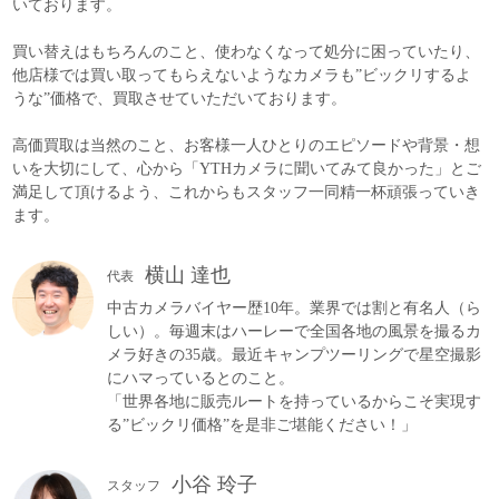
いております。
買い替えはもちろんのこと、使わなくなって処分に困っていたり、
他店様では買い取ってもらえないようなカメラも”ビックリするよ
うな”価格で、買取させていただいております。
高価買取は当然のこと、お客様一人ひとりのエピソードや背景・想
いを大切にして、心から「YTHカメラに聞いてみて良かった」とご
満足して頂けるよう、これからもスタッフ一同精一杯頑張っていき
ます。
横山 達也
代表
中古カメラバイヤー歴10年。業界では割と有名人（ら
しい）。毎週末はハーレーで全国各地の風景を撮るカ
メラ好きの35歳。最近キャンプツーリングで星空撮影
にハマっているとのこと。
「世界各地に販売ルートを持っているからこそ実現す
る”ビックリ価格”を是非ご堪能ください！」
小谷 玲子
スタッフ