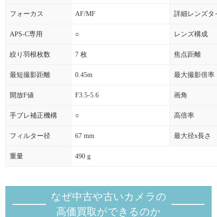
フォーカス
AF/MF
詳細レンズタ
APS-C専用
○
レンズ構成
絞り羽根枚数
7 枚
焦点距離
最短撮影距離
0.45m
最大撮影倍率
開放F値
F3.5-5.6
画角
手ブレ補正機構
○
高倍率
フィルター径
67 mm
最大径x長さ
重量
490 g
なぜ中古や古いカメラの
高価買取ができるのか