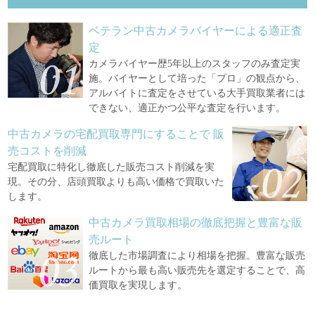
ベテラン中古カメラバイヤーによる適正査
定
カメラバイヤー歴5年以上のスタッフのみ査定実
施。バイヤーとして培った「プロ」の観点から、
アルバイトに査定をさせている大手買取業者には
できない、適正かつ公平な査定を行います。
中古カメラの宅配買取専門にすることで
販
売コストを削減
宅配買取に特化し徹底した販売コスト削減を実
現。その分、店頭買取よりも高い価格で買取いた
します。
中古カメラ買取相場の徹底把握と豊富な販
売ルート
徹底した市場調査により相場を把握。豊富な販売
ルートから最も高い販売先を選定することで、高
価買取を実現します。