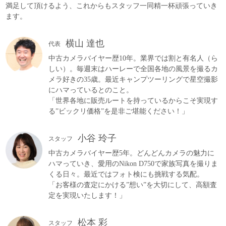
満足して頂けるよう、これからもスタッフ一同精一杯頑張っていき
ます。
横山 達也
代表
中古カメラバイヤー歴10年。業界では割と有名人（ら
しい）。毎週末はハーレーで全国各地の風景を撮るカ
メラ好きの35歳。最近キャンプツーリングで星空撮影
にハマっているとのこと。
「世界各地に販売ルートを持っているからこそ実現す
る”ビックリ価格”を是非ご堪能ください！」
小谷 玲子
スタッフ
中古カメラバイヤー歴5年。どんどんカメラの魅力に
ハマっていき、愛用のNikon D750で家族写真を撮りま
くる日々。最近ではフォト検にも挑戦する気配。
「お客様の査定にかける”想い”を大切にして、高額査
定を実現いたします！」
松本 彩
スタッフ