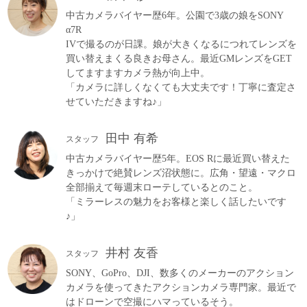
中古カメラバイヤー歴6年。公園で3歳の娘をSONY
α7R
IVで撮るのが日課。娘が大きくなるにつれてレンズを
買い替えまくる良きお母さん。最近GMレンズをGET
してますますカメラ熱が向上中。
「カメラに詳しくなくても大丈夫です！丁寧に査定さ
せていただきますね♪」
田中 有希
スタッフ
中古カメラバイヤー歴5年。EOS Rに最近買い替えた
きっかけで絶賛レンズ沼状態に。広角・望遠・マクロ
全部揃えて毎週末ローテしているとのこと。
「ミラーレスの魅力をお客様と楽しく話したいです
♪」
井村 友香
スタッフ
SONY、GoPro、DJI、数多くのメーカーのアクション
カメラを使ってきたアクションカメラ専門家。最近で
はドローンで空撮にハマっているそう。