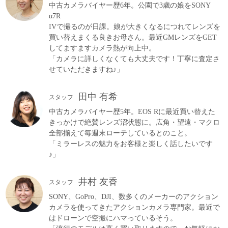
中古カメラバイヤー歴6年。公園で3歳の娘をSONY
α7R
IVで撮るのが日課。娘が大きくなるにつれてレンズを
買い替えまくる良きお母さん。最近GMレンズをGET
してますますカメラ熱が向上中。
「カメラに詳しくなくても大丈夫です！丁寧に査定さ
せていただきますね♪」
田中 有希
スタッフ
中古カメラバイヤー歴5年。EOS Rに最近買い替えた
きっかけで絶賛レンズ沼状態に。広角・望遠・マクロ
全部揃えて毎週末ローテしているとのこと。
「ミラーレスの魅力をお客様と楽しく話したいです
♪」
井村 友香
スタッフ
SONY、GoPro、DJI、数多くのメーカーのアクション
カメラを使ってきたアクションカメラ専門家。最近で
はドローンで空撮にハマっているそう。