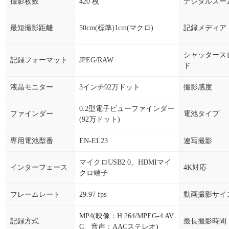
撮影枚数
420 枚
デジタルズー
最短撮影距離
50cm(標準)1cm(マクロ)
記録メディア
シャッタース
記録フォーマット
JPEG/RAW
ド
液晶モニター
3インチ92万ドット
撮影感度
0.2型電子ビューファインダー
ファインダー
電池タイプ
(92万ドット)
専用電池型番
EN-EL23
連写撮影
マイクロUSB2.0、HDMIマイ
インターフェース
4K対応
クロ端子
フレームレート
29.97 fps
動画撮影サイ
MP4(映像：H.264/MPEG-4 AV
記録方式
最長撮影時間
C、音声：AACステレオ)