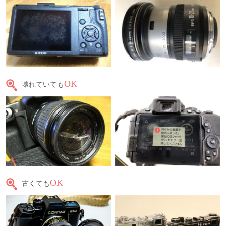
OK
壊れていても
OK
古くても