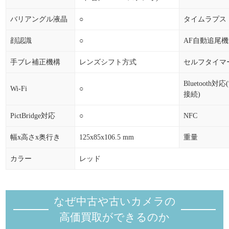
バリアングル液晶
○
タイムラプス
顔認識
○
AF自動追尾
手ブレ補正機構
レンズシフト方式
セルフタイマ
Bluetooth対
Wi-Fi
○
接続)
PictBridge対応
○
NFC
幅x高さx奥行き
125x85x106.5 mm
重量
カラー
レッド
なぜ中古や古いカメラの
高価買取ができるのか