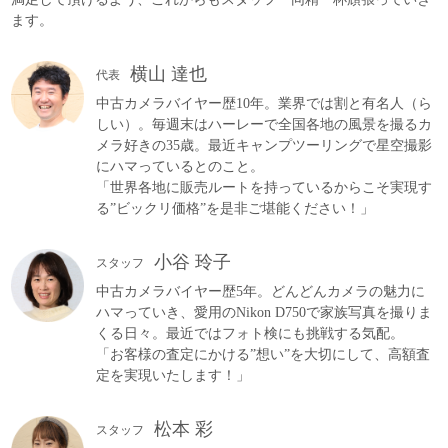
ます。
横山 達也
代表
中古カメラバイヤー歴10年。業界では割と有名人（ら
しい）。毎週末はハーレーで全国各地の風景を撮るカ
メラ好きの35歳。最近キャンプツーリングで星空撮影
にハマっているとのこと。
「世界各地に販売ルートを持っているからこそ実現す
る”ビックリ価格”を是非ご堪能ください！」
小谷 玲子
スタッフ
中古カメラバイヤー歴5年。どんどんカメラの魅力に
ハマっていき、愛用のNikon D750で家族写真を撮りま
くる日々。最近ではフォト検にも挑戦する気配。
「お客様の査定にかける”想い”を大切にして、高額査
定を実現いたします！」
松本 彩
スタッフ