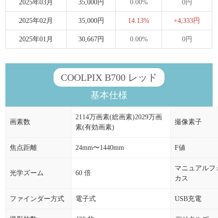
2025年03月
35,000円
0.00%
0円
2025年02月
35,000円
14.13%
+4,333円
2025年01月
30,667円
0.00%
0円
COOLPIX B700 レッド
基本仕様
2114万画素(総画素)2029万画
画素数
撮像素子
素(有効画素)
焦点距離
24mm〜1440mm
F値
マニュアルフ
光学ズーム
60 倍
カス
ファインダー方式
電子式
USB充電