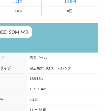
-1.21%
-1,046円
0.00%
0円
.8ED SDM WR
イプ
広角ズーム
ズタイプ
超広角大口径ズームレンズ
成
13群18枚
15〜30 mm
倍率
0.2倍
111〜72 度