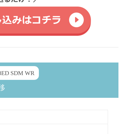
.8ED SDM WR
移