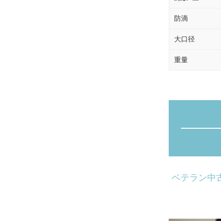
防滴
大口径
重量
ベテラン中