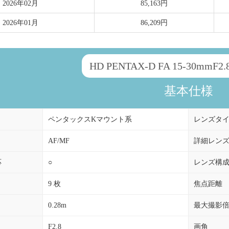
2026年02月
85,163円
2026年01月
86,209円
HD PENTAX-D FA 15-30mmF2
基本仕様
ペンタックスKマウント系
レンズタ
AF/MF
詳細レン
応
○
レンズ構
9 枚
焦点距離
0.28m
最大撮影
F2.8
画角