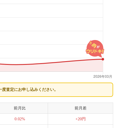
一度査定にお申し込みください。
前月比
前月差
0.02%
+20円