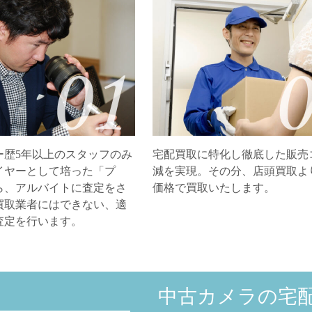
ー歴5年以上のスタッフのみ
宅配買取に特化し徹底した販売
イヤーとして培った「プ
減を実現。その分、店頭買取よ
ら、アルバイトに査定をさ
価格で買取いたします。
買取業者にはできない、適
査定を行います。
中古カメラの宅