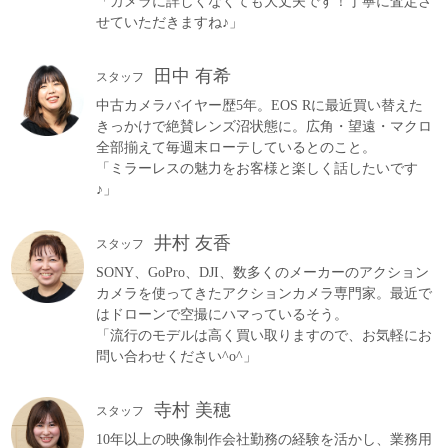
「カメラに詳しくなくても大丈夫です！丁寧に査定さ
せていただきますね♪」
田中 有希
スタッフ
中古カメラバイヤー歴5年。EOS Rに最近買い替えた
きっかけで絶賛レンズ沼状態に。広角・望遠・マクロ
全部揃えて毎週末ローテしているとのこと。
「ミラーレスの魅力をお客様と楽しく話したいです
♪」
井村 友香
スタッフ
SONY、GoPro、DJI、数多くのメーカーのアクション
カメラを使ってきたアクションカメラ専門家。最近で
はドローンで空撮にハマっているそう。
「流行のモデルは高く買い取りますので、お気軽にお
問い合わせください^o^」
寺村 美穂
スタッフ
10年以上の映像制作会社勤務の経験を活かし、業務用