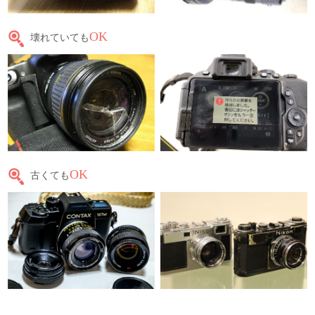
OK
壊れていても
OK
古くても