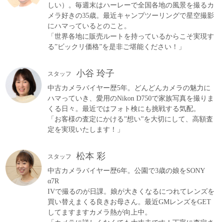
しい）。毎週末はハーレーで全国各地の風景を撮るカ
メラ好きの35歳。最近キャンプツーリングで星空撮影
にハマっているとのこと。
「世界各地に販売ルートを持っているからこそ実現す
る”ビックリ価格”を是非ご堪能ください！」
小谷 玲子
スタッフ
中古カメラバイヤー歴5年。どんどんカメラの魅力に
ハマっていき、愛用のNikon D750で家族写真を撮りま
くる日々。最近ではフォト検にも挑戦する気配。
「お客様の査定にかける”想い”を大切にして、高額査
定を実現いたします！」
松本 彩
スタッフ
中古カメラバイヤー歴6年。公園で3歳の娘をSONY
α7R
IVで撮るのが日課。娘が大きくなるにつれてレンズを
買い替えまくる良きお母さん。最近GMレンズをGET
してますますカメラ熱が向上中。