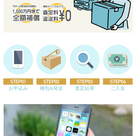
お申込み
梱包&発送
査定結果
ご入金