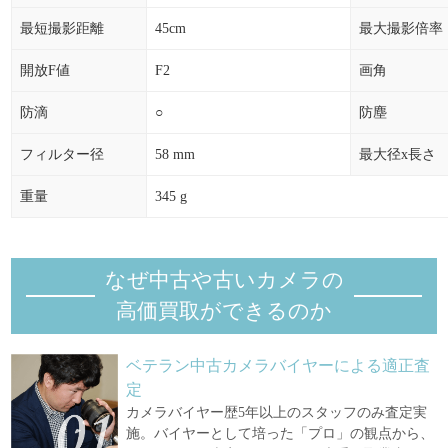
最短撮影距離
45cm
最大撮影倍率
開放F値
F2
画角
防滴
○
防塵
フィルター径
58 mm
最大径x長さ
重量
345 g
なぜ中古や古いカメラの
高価買取ができるのか
ベテラン中古カメラバイヤーによる適正査
定
カメラバイヤー歴5年以上のスタッフのみ査定実
施。バイヤーとして培った「プロ」の観点から、