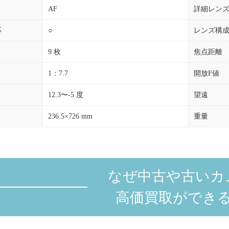
AF
詳細レン
応
○
レンズ構
9 枚
焦点距離
1：7.7
開放F値
12.3〜-5 度
望遠
236.5×726 mm
重量
なぜ中古や古いカ
高価買取ができ