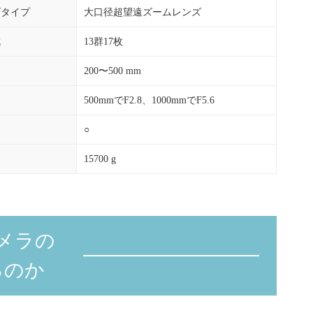
ズタイプ
大口径超望遠ズームレンズ
成
13群17枚
200〜500 mm
500mmでF2.8、1000mmでF5.6
○
15700 g
メラの
るのか