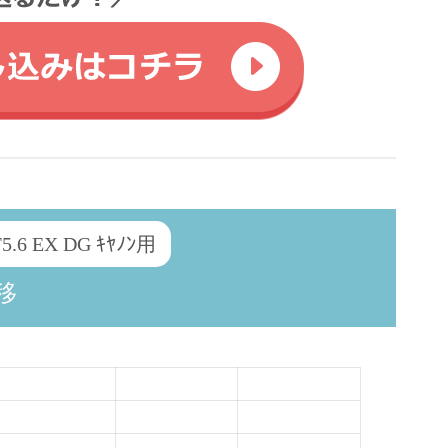
F5.6 EX DG ｷﾔﾉﾝ用
移