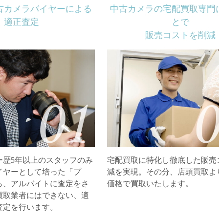
古カメラバイヤーによる
中古カメラの宅配買取専門
適正査定
とで
販売コストを削減
ー歴5年以上のスタッフのみ
宅配買取に特化し徹底した販売
イヤーとして培った「プ
減を実現。その分、店頭買取よ
ら、アルバイトに査定をさ
価格で買取いたします。
買取業者にはできない、適
査定を行います。