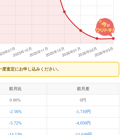
一度査定にお申し込みください。
前月比
前月差
0.00%
0円
-2.56%
-1,710円
-5.72%
-4,050円
-14.13%
-11,640円