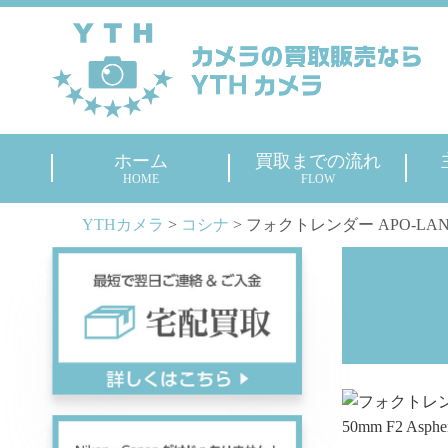
ホーム
買取までの流れ
HOME
FLOW
YTHカメラ
>
コシナ
>
フォクトレンダー APO-LANTHAR