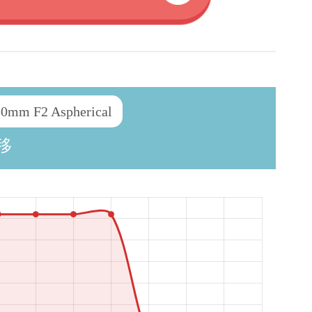
 F2 Aspherical
移