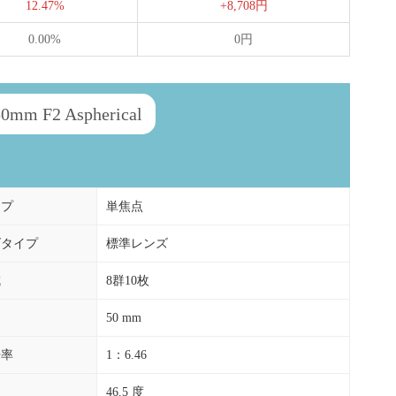
12.47%
+8,708円
0.00%
0円
 F2 Aspherical
イプ
単焦点
ズタイプ
標準レンズ
成
8群10枚
50 mm
倍率
1：6.46
46.5 度