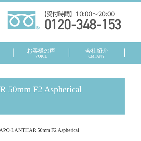
お客様の声
会社紹介
VOICE
CMPANY
m F2 Aspherical
LANTHAR 50mm F2 Aspherical