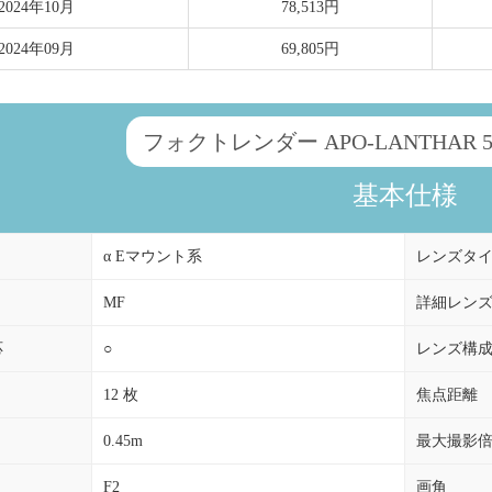
2024年10月
78,513円
2024年09月
69,805円
フォクトレンダー APO-LANTHAR 50mm
基本仕様
α Eマウント系
レンズタ
MF
詳細レン
応
○
レンズ構
12 枚
焦点距離
0.45m
最大撮影
F2
画角