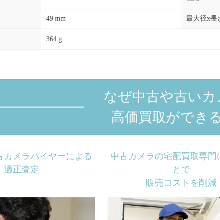
49 mm
最大径x長
364 g
なぜ中古や古いカ
高価買取ができ
古カメラバイヤーによる
中古カメラの宅配買取専門
適正査定
とで
販売コストを削減