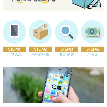
お申込み
梱包&発送
査定結果
ご入金