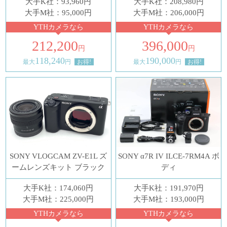
大手K社：93,960円
大手K社：208,980円
大手M社：95,000円
大手M社：206,000円
YTHカメラなら
YTHカメラなら
212,200
396,000
円
円
118,240
190,000
最大
円
お得!
最大
円
お得!
SONY VLOGCAM ZV-E1L ズ
SONY α7R IV ILCE-7RM4A ボ
ームレンズキット ブラック
ディ
大手K社：174,060円
大手K社：191,970円
大手M社：225,000円
大手M社：193,000円
YTHカメラなら
YTHカメラなら