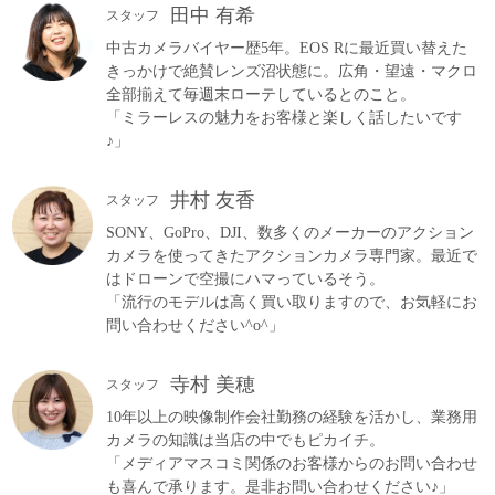
田中 有希
スタッフ
中古カメラバイヤー歴5年。EOS Rに最近買い替えた
きっかけで絶賛レンズ沼状態に。広角・望遠・マクロ
全部揃えて毎週末ローテしているとのこと。
「ミラーレスの魅力をお客様と楽しく話したいです
♪」
井村 友香
スタッフ
SONY、GoPro、DJI、数多くのメーカーのアクション
カメラを使ってきたアクションカメラ専門家。最近で
はドローンで空撮にハマっているそう。
「流行のモデルは高く買い取りますので、お気軽にお
問い合わせください^o^」
寺村 美穂
スタッフ
10年以上の映像制作会社勤務の経験を活かし、業務用
カメラの知識は当店の中でもピカイチ。
「メディアマスコミ関係のお客様からのお問い合わせ
も喜んで承ります。是非お問い合わせください♪」