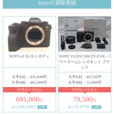
Sonyの買取実績
SONY α1 ILCE-1 ボディ
SONY VLOGCAM ZV-E10L パ
ワーズームレンズキット ブラ
ック
大手K社：456,840円
大手K社：46,530円
大手M社：485,000円
大手M社：55,000円
YTHカメラなら
YTHカメラなら
691,000
79,500
円
円
234,160
32,970
最大
円
お得!
最大
円
お得!