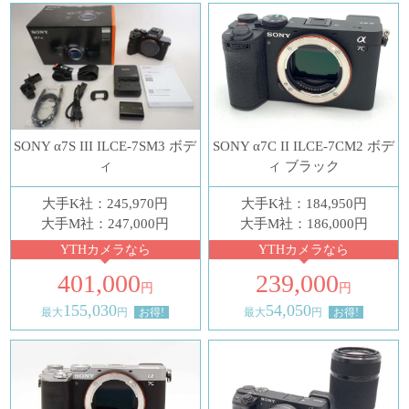
SONY α7S III ILCE-7SM3 ボデ
SONY α7C II ILCE-7CM2 ボデ
ィ
ィ ブラック
大手K社：245,970円
大手K社：184,950円
大手M社：247,000円
大手M社：186,000円
YTHカメラなら
YTHカメラなら
401,000
239,000
円
円
155,030
54,050
最大
円
お得!
最大
円
お得!