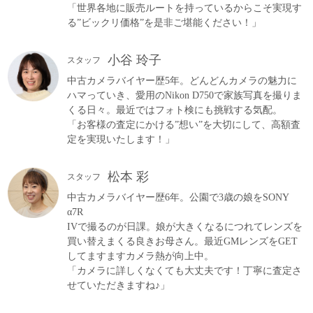
「世界各地に販売ルートを持っているからこそ実現す
る”ビックリ価格”を是非ご堪能ください！」
小谷 玲子
スタッフ
中古カメラバイヤー歴5年。どんどんカメラの魅力に
ハマっていき、愛用のNikon D750で家族写真を撮りま
くる日々。最近ではフォト検にも挑戦する気配。
「お客様の査定にかける”想い”を大切にして、高額査
定を実現いたします！」
松本 彩
スタッフ
中古カメラバイヤー歴6年。公園で3歳の娘をSONY
α7R
IVで撮るのが日課。娘が大きくなるにつれてレンズを
買い替えまくる良きお母さん。最近GMレンズをGET
してますますカメラ熱が向上中。
「カメラに詳しくなくても大丈夫です！丁寧に査定さ
せていただきますね♪」