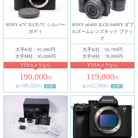
SONY α7C ILCE-7C シルバー
SONY α6400 ILCE-6400Y ダブ
ボディ
ルズームレンズキット ブラッ
ク
大手K社：91,980円
大手K社：56,700円
大手M社：95,000円
大手M社：78,000円
YTHカメラなら
YTHカメラなら
190,000
119,000
円
円
98,020
62,300
最大
円
お得!
最大
円
お得!