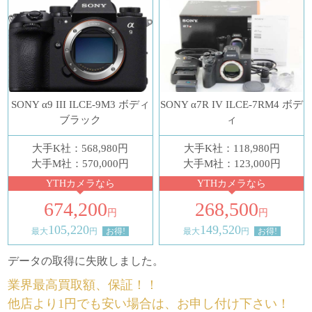
SONY α9 III ILCE-9M3 ボディ
SONY α7R IV ILCE-7RM4 ボデ
ブラック
ィ
大手K社：568,980円
大手K社：118,980円
大手M社：570,000円
大手M社：123,000円
YTHカメラなら
YTHカメラなら
674,200
268,500
円
円
105,220
149,520
最大
円
お得!
最大
円
お得!
データの取得に失敗しました。
業界最高買取額、保証！！
他店より1円でも安い場合は、お申し付け下さい！