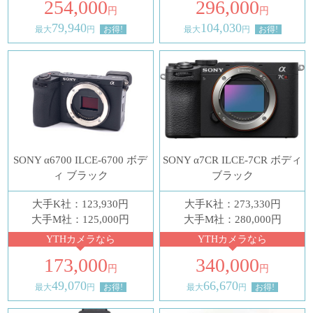
254,000
296,000
円
円
79,940
104,030
最大
円
お得!
最大
円
お得!
SONY α6700 ILCE-6700 ボデ
SONY α7CR ILCE-7CR ボディ
ィ ブラック
ブラック
大手K社：123,930円
大手K社：273,330円
大手M社：125,000円
大手M社：280,000円
YTHカメラなら
YTHカメラなら
173,000
340,000
円
円
49,070
66,670
最大
円
お得!
最大
円
お得!