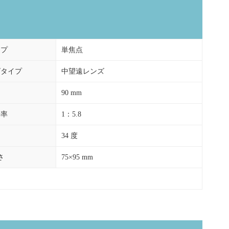
イプ
単焦点
ズタイプ
中望遠レンズ
90 mm
倍率
1：5.8
34 度
さ
75×95 mm