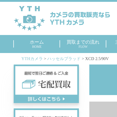
ホーム
買取までの流れ
HOME
FLOW
YTHカメラ
>
ハッセルブラッド
>
XCD 2.5/90V