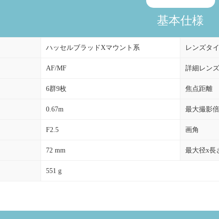
基本仕様
ハッセルブラッドXマウント系
レンズタ
AF/MF
詳細レン
6群9枚
焦点距離
0.67m
最大撮影
F2.5
画角
72 mm
最大径x長
551 g