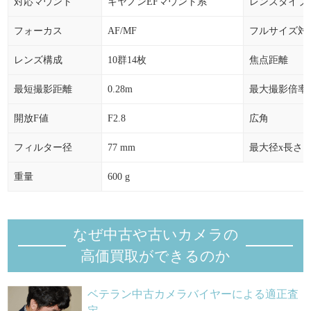
対応マウント
キヤノンEFマウント系
レンズタイプ
2025年03月
47,900円
0.00%
0円
2025年02月
47,900円
-6.24%
-3,190円
フォーカス
AF/MF
フルサイズ対
2025年01月
51,090円
0.11%
+57円
レンズ構成
10群14枚
焦点距離
2024年12月
51,033円
8.12%
+3,833円
最短撮影距離
0.28m
最大撮影倍率
2024年11月
47,200円
0.15%
+73円
開放F値
F2.8
広角
2024年10月
47,127円
-2.73%
-1,323円
フィルター径
77 mm
最大径x長さ
2024年09月
48,450円
3.75%
+1,750円
重量
600 g
2024年08月
46,700円
0.97%
+447円
2024年07月
46,253円
1.88%
+853円
なぜ中古や古いカメラの
2024年06月
45,400円
0.00%
0円
高価買取ができるのか
2024年05月
45,400円
-0.47%
-213円
2024年04月
ベテラン中古カメラバイヤーによる適正査
45,613円
0.00%
0円
定