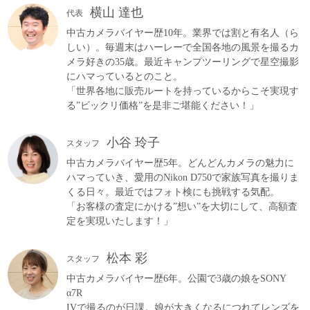
横山 達也
代表
中古カメラバイヤー歴10年。業界では割と有名人（ら
しい）。毎週末はハーレーで全国各地の風景を撮るカ
メラ好きの35歳。最近キャンプツーリングで星空撮影
にハマっているとのこと。
「世界各地に販売ルートを持っているからこそ実現す
る”ビックリ価格”を是非ご堪能ください！」
小谷 玲子
スタッフ
中古カメラバイヤー歴5年。どんどんカメラの魅力に
ハマっていき、愛用のNikon D750で家族写真を撮りま
くる日々。最近ではフォト検にも挑戦する気配。
「お客様の査定にかける”想い”を大切にして、高額査
定を実現いたします！」
松本 彩
スタッフ
中古カメラバイヤー歴6年。公園で3歳の娘をSONY
α7R
IVで撮るのが日課。娘が大きくなるにつれてレンズを