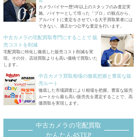
カメラバイヤー歴5年以上のスタッフのみ査定実
施。バイヤーとして培った「プロ」の観点から、
アルバイトに査定をさせている大手買取業者には
できない、適正かつ公平な査定を行います。
中古カメラの宅配買取専門にすることで
販
売コストを削減
宅配買取に特化し徹底した販売コスト削減を実
現。その分、店頭買取よりも高い価格で買取いた
します。
中古カメラ買取相場の徹底把握と豊富な販
売ルート
徹底した市場調査により相場を把握。豊富な販売
ルートから最も高い販売先を選定することで、高
価買取を実現します。
中古カメラの宅配買取
かんたん4STEP