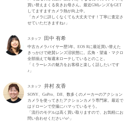
買い替えまくる良きお母さん。最近GMレンズをGET
してますますカメラ熱が向上中。
「カメラに詳しくなくても大丈夫です！丁寧に査定さ
せていただきますね♪」
田中 有希
スタッフ
中古カメラバイヤー歴5年。EOS Rに最近買い替えた
きっかけで絶賛レンズ沼状態に。広角・望遠・マクロ
全部揃えて毎週末ローテしているとのこと。
「ミラーレスの魅力をお客様と楽しく話したいです
♪」
井村 友香
スタッフ
SONY、GoPro、DJI、数多くのメーカーのアクション
カメラを使ってきたアクションカメラ専門家。最近で
はドローンで空撮にハマっているそう。
「流行のモデルは高く買い取りますので、お気軽にお
問い合わせください^o^」