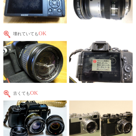
OK
壊れていても
OK
古くても