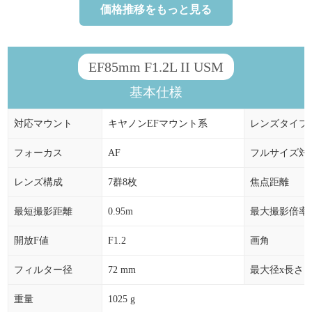
価格推移をもっと見る
2025年07月
100,500円
0.00%
0円
2025年06月
100,500円
0.00%
0円
EF85mm F1.2L II USM
2025年05月
100,500円
0.00%
0円
基本仕様
2025年04月
100,500円
0.00%
0円
対応マウント
キヤノンEFマウント系
レンズタイプ
2025年03月
100,500円
0.00%
0円
2025年02月
100,500円
0.98%
+977円
フォーカス
AF
フルサイズ対
2025年01月
99,523円
-0.43%
-431円
レンズ構成
7群8枚
焦点距離
2024年12月
99,954円
-7.79%
-8,446円
最短撮影距離
0.95m
最大撮影倍率
2024年11月
108,400円
5.24%
+5,400円
開放F値
F1.2
画角
2024年10月
103,000円
3.25%
+3,240円
フィルター径
72 mm
最大径x長さ
2024年09月
99,760円
-3.76%
-3,899円
重量
1025 g
2024年08月
103,659円
-5.37%
-5,881円