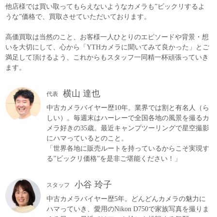
他店様では買い取ってもらえないようなカメラも”ビックリするよ
うな”価格で、買取させていただいております。
高価買取は当然のこと、お客様一人ひとりのエピソードや背景・想
いを大切にして、心から「YTHカメラに聞いてみて良かった」とご
満足して頂けるよう、これからもスタッフ一同精一杯頑張っていき
ます。
横山 達也
代表
中古カメラバイヤー歴10年。業界では割と有名人（ら
しい）。毎週末はハーレーで全国各地の風景を撮るカ
メラ好きの35歳。最近キャンプツーリングで星空撮影
にハマっているとのこと。
「世界各地に販売ルートを持っているからこそ実現す
る”ビックリ価格”を是非ご堪能ください！」
小谷 玲子
スタッフ
中古カメラバイヤー歴5年。どんどんカメラの魅力に
ハマっていき、愛用のNikon D750で家族写真を撮りま