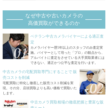
2024年07月
109,540円
1.49%
+1,604円
なぜ中古や古いカメラの
2024年06月
107,936円
5.10%
+5,236円
高価買取ができるのか
2024年05月
102,700円
0.00%
0円
2024年04月
ベテラン中古カメラバイヤーによる適正査
102,700円
0.00%
0円
定
カメラバイヤー歴5年以上のスタッフのみ査定実
施。バイヤーとして培った「プロ」の観点から、
アルバイトに査定をさせている大手買取業者には
できない、適正かつ公平な査定を行います。
中古カメラの宅配買取専門にすることで
販
売コストを削減
宅配買取に特化し徹底した販売コスト削減を実
現。その分、店頭買取よりも高い価格で買取いた
します。
中古カメラ買取相場の徹底把握と豊富な販
売ルート