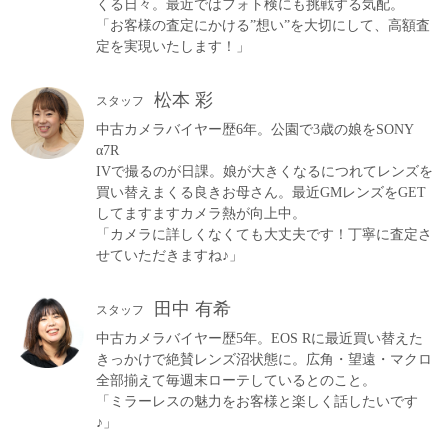
くる日々。最近ではフォト検にも挑戦する気配。
「お客様の査定にかける”想い”を大切にして、高額査
定を実現いたします！」
松本 彩
スタッフ
中古カメラバイヤー歴6年。公園で3歳の娘をSONY
α7R
IVで撮るのが日課。娘が大きくなるにつれてレンズを
買い替えまくる良きお母さん。最近GMレンズをGET
してますますカメラ熱が向上中。
「カメラに詳しくなくても大丈夫です！丁寧に査定さ
せていただきますね♪」
田中 有希
スタッフ
中古カメラバイヤー歴5年。EOS Rに最近買い替えた
きっかけで絶賛レンズ沼状態に。広角・望遠・マクロ
全部揃えて毎週末ローテしているとのこと。
「ミラーレスの魅力をお客様と楽しく話したいです
♪」