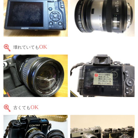
OK
壊れていても
OK
古くても