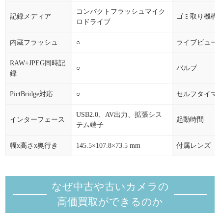
コンパクトフラッシュマイク
記録メディア
ゴミ取り機構
2024年07月
2,742円
5.18%
+135円
ロドライブ
2024年06月
2,607円
0.27%
+7円
内蔵フラッシュ
○
ライブビュー
2024年05月
2,600円
0.00%
0円
RAW+JPEG同時記
○
バルブ
録
2024年04月
2,600円
0.00%
0円
2024年03月
2,600円
0.00%
0円
PictBridge対応
○
セルフタイマ
USB2.0、AV出力、拡張シス
インターフェース
起動時間
テム端子
幅x高さx奥行き
145.5×107.8×73.5 mm
付属レンズ
なぜ中古や古いカメラの
高価買取ができるのか