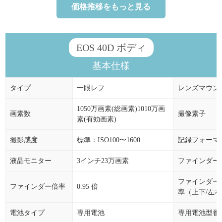
価格推移をもっと見る
2025年07月
4,200円
0.00%
0円
2025年06月
4,200円
-0.69%
-29円
EOS 40D ボディ
2025年05月
4,229円
-10.78%
-511円
基本仕様
2025年04月
4,740円
12.86%
+540円
タイプ
一眼レフ
レンズマウン
2025年03月
4,200円
0.00%
0円
2025年02月
4,200円
16.02%
+580円
1050万画素(総画素)1010万画
画素数
撮像素子
素(有効画素)
2025年01月
3,620円
0.56%
+20円
撮影感度
標準：ISO100〜1600
記録フォーマ
2024年12月
3,600円
0.00%
0円
液晶モニター
3インチ23万画素
ファインダー
2024年11月
3,600円
0.00%
0円
ファインダー
2024年10月
3,600円
24.14%
+700円
ファインダー倍率
0.95 倍
率（上下/左
2024年09月
2,900円
3.57%
+100円
電池タイプ
専用電池
専用電池型番
2024年08月
2,800円
2.12%
+58円