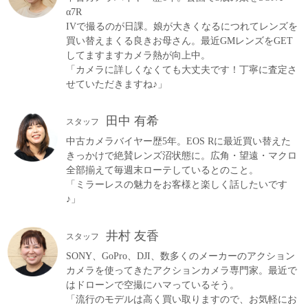
α7R
IVで撮るのが日課。娘が大きくなるにつれてレンズを
買い替えまくる良きお母さん。最近GMレンズをGET
してますますカメラ熱が向上中。
「カメラに詳しくなくても大丈夫です！丁寧に査定さ
せていただきますね♪」
田中 有希
スタッフ
中古カメラバイヤー歴5年。EOS Rに最近買い替えた
きっかけで絶賛レンズ沼状態に。広角・望遠・マクロ
全部揃えて毎週末ローテしているとのこと。
「ミラーレスの魅力をお客様と楽しく話したいです
♪」
井村 友香
スタッフ
SONY、GoPro、DJI、数多くのメーカーのアクション
カメラを使ってきたアクションカメラ専門家。最近で
はドローンで空撮にハマっているそう。
「流行のモデルは高く買い取りますので、お気軽にお