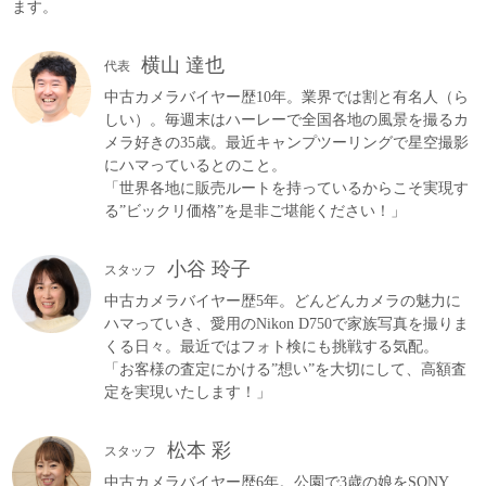
ます。
横山 達也
代表
中古カメラバイヤー歴10年。業界では割と有名人（ら
しい）。毎週末はハーレーで全国各地の風景を撮るカ
メラ好きの35歳。最近キャンプツーリングで星空撮影
にハマっているとのこと。
「世界各地に販売ルートを持っているからこそ実現す
る”ビックリ価格”を是非ご堪能ください！」
小谷 玲子
スタッフ
中古カメラバイヤー歴5年。どんどんカメラの魅力に
ハマっていき、愛用のNikon D750で家族写真を撮りま
くる日々。最近ではフォト検にも挑戦する気配。
「お客様の査定にかける”想い”を大切にして、高額査
定を実現いたします！」
松本 彩
スタッフ
中古カメラバイヤー歴6年。公園で3歳の娘をSONY