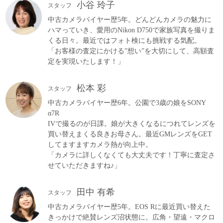
小谷 玲子
スタッフ
中古カメラバイヤー歴5年。どんどんカメラの魅力に
ハマっていき、愛用のNikon D750で家族写真を撮りま
くる日々。最近ではフォト検にも挑戦する気配。
「お客様の査定にかける”想い”を大切にして、高額査
定を実現いたします！」
松本 彩
スタッフ
中古カメラバイヤー歴6年。公園で3歳の娘をSONY
α7R
IVで撮るのが日課。娘が大きくなるにつれてレンズを
買い替えまくる良きお母さん。最近GMレンズをGET
してますますカメラ熱が向上中。
「カメラに詳しくなくても大丈夫です！丁寧に査定さ
せていただきますね♪」
田中 有希
スタッフ
中古カメラバイヤー歴5年。EOS Rに最近買い替えた
きっかけで絶賛レンズ沼状態に。広角・望遠・マクロ