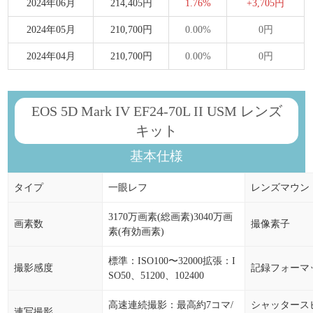
2024年06月
214,405円
1.76%
+3,705円
2024年05月
210,700円
0.00%
0円
2024年04月
210,700円
0.00%
0円
EOS 5D Mark IV EF24-70L II USM レンズ
キット
基本仕様
タイプ
一眼レフ
レンズマウン
3170万画素(総画素)3040万画
画素数
撮像素子
素(有効画素)
標準：ISO100〜32000拡張：I
撮影感度
記録フォーマ
SO50、51200、102400
高速連続撮影：最高約7コマ/
シャッタース
連写撮影