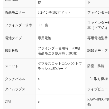
秒
ド
液晶モニター
3.2インチ162万ドット
ファインダー
ファインダー
ファインダー倍率
0.71 倍
率（上下/左
電池タイプ
専用電池
専用電池型番
ファインダー使用時：900枚
撮影枚数
記録メディア
液晶モニタ使用時：300枚
ダブルスロットコンパクトフ
スロット
防塵・防滴
ラッシュ/SDカード
タッチパネル
○
ゴミ取り機構
タイムラプス
○
ライブビュー
RAW+JPEG
GPS
○
録