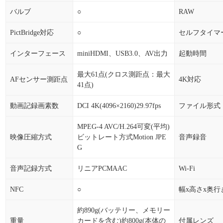
バルブ
○
RAW
PictBridge対応
○
セルフタイマ
インターフェース
miniHDMI、USB3.0、AV出力
起動時間
最大61点(クロス測距点：最大
AFセンサー測距点
4K対応
41点)
動画記録画素数
DCI 4K(4096×2160)29.97fps
ファイル形式
MPEG-4 AVC/H.264可変(平均)
映像圧縮方式
ビットレート方式Motion JPE
音声録音
G
音声記録方式
リニアPCMAAC
Wi-Fi
NFC
○
幅x高さx奥行
約890g(バッテリー、メモリー
重量
カードを含む)約800g(本体の
付属レンズ