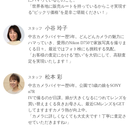
にハマっているとのこと。
「世界各地に販売ルートを持っているからこそ実現す
る”ビックリ価格”を是非ご堪能ください！」
小谷 玲子
スタッフ
中古カメラバイヤー歴5年。どんどんカメラの魅力に
ハマっていき、愛用のNikon D750で家族写真を撮りま
くる日々。最近ではフォト検にも挑戦する気配。
「お客様の査定にかける”想い”を大切にして、高額査
定を実現いたします！」
松本 彩
スタッフ
中古カメラバイヤー歴6年。公園で3歳の娘をSONY
α7R
IVで撮るのが日課。娘が大きくなるにつれてレンズを
買い替えまくる良きお母さん。最近GMレンズをGET
してますますカメラ熱が向上中。
「カメラに詳しくなくても大丈夫です！丁寧に査定さ
せていただきますね♪」