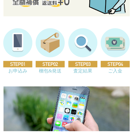
お申込み
梱包&発送
査定結果
ご入金