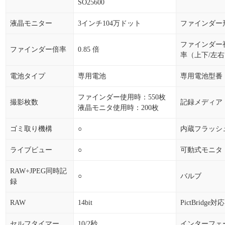
SO25600
液晶モニター
3インチ104万ドット
ファインダー
ファインダー
ファインダー倍率
0.85 倍
率（上下/左
電池タイプ
専用電池
専用電池型番
ファインダー使用時：550枚
撮影枚数
記録メディア
液晶モニタ使用時：200枚
ゴミ取り機構
○
内蔵フラッシ
ライブビュー
○
可動式モニタ
RAW+JPEG同時記
○
バルブ
録
RAW
14bit
PictBridge対応
セルフタイマー
10/2秒
インターフェ