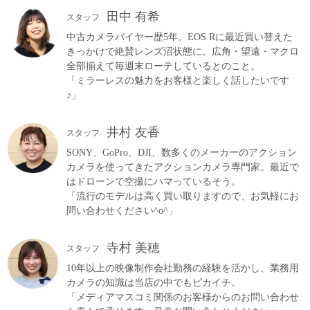
田中 有希
スタッフ
中古カメラバイヤー歴5年。EOS Rに最近買い替えた
きっかけで絶賛レンズ沼状態に。広角・望遠・マクロ
全部揃えて毎週末ローテしているとのこと。
「ミラーレスの魅力をお客様と楽しく話したいです
♪」
井村 友香
スタッフ
SONY、GoPro、DJI、数多くのメーカーのアクション
カメラを使ってきたアクションカメラ専門家。最近で
はドローンで空撮にハマっているそう。
「流行のモデルは高く買い取りますので、お気軽にお
問い合わせください^o^」
寺村 美穂
スタッフ
10年以上の映像制作会社勤務の経験を活かし、業務用
カメラの知識は当店の中でもピカイチ。
「メディアマスコミ関係のお客様からのお問い合わせ