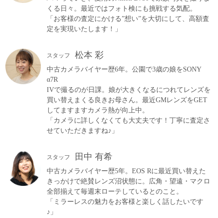
くる日々。最近ではフォト検にも挑戦する気配。
「お客様の査定にかける”想い”を大切にして、高額査
定を実現いたします！」
松本 彩
スタッフ
中古カメラバイヤー歴6年。公園で3歳の娘をSONY
α7R
IVで撮るのが日課。娘が大きくなるにつれてレンズを
買い替えまくる良きお母さん。最近GMレンズをGET
してますますカメラ熱が向上中。
「カメラに詳しくなくても大丈夫です！丁寧に査定さ
せていただきますね♪」
田中 有希
スタッフ
中古カメラバイヤー歴5年。EOS Rに最近買い替えた
きっかけで絶賛レンズ沼状態に。広角・望遠・マクロ
全部揃えて毎週末ローテしているとのこと。
「ミラーレスの魅力をお客様と楽しく話したいです
♪」