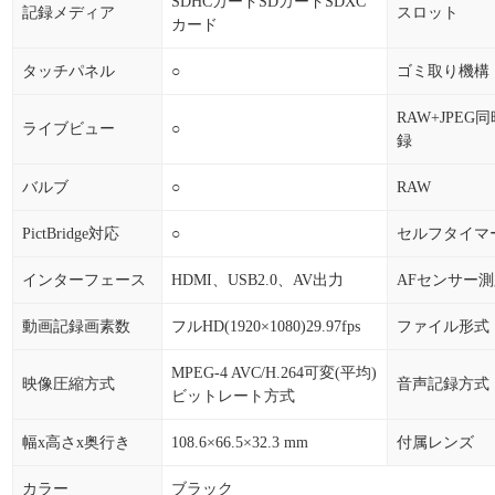
SDHCカードSDカードSDXC
記録メディア
スロット
カード
タッチパネル
○
ゴミ取り機構
RAW+JPEG
ライブビュー
○
録
バルブ
○
RAW
PictBridge対応
○
セルフタイマ
インターフェース
HDMI、USB2.0、AV出力
AFセンサー
動画記録画素数
フルHD(1920×1080)29.97fps
ファイル形式
MPEG-4 AVC/H.264可変(平均)
映像圧縮方式
音声記録方式
ビットレート方式
幅x高さx奥行き
108.6×66.5×32.3 mm
付属レンズ
カラー
ブラック