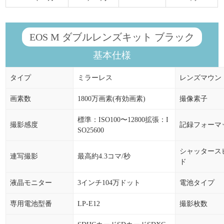
EOS M ダブルレンズキット ブラック
基本仕様
タイプ
ミラーレス
レンズマウン
画素数
1800万画素(有効画素)
撮像素子
標準：ISO100〜12800拡張：I
撮影感度
記録フォーマ
SO25600
シャッタース
連写撮影
最高約4.3コマ/秒
ド
液晶モニター
3インチ104万ドット
電池タイプ
専用電池型番
LP-E12
撮影枚数