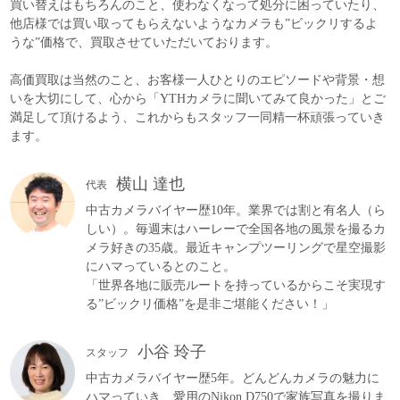
買い替えはもちろんのこと、使わなくなって処分に困っていたり、
他店様では買い取ってもらえないようなカメラも”ビックリするよ
うな”価格で、買取させていただいております。
高価買取は当然のこと、お客様一人ひとりのエピソードや背景・想
いを大切にして、心から「YTHカメラに聞いてみて良かった」とご
満足して頂けるよう、これからもスタッフ一同精一杯頑張っていき
ます。
横山 達也
代表
中古カメラバイヤー歴10年。業界では割と有名人（ら
しい）。毎週末はハーレーで全国各地の風景を撮るカ
メラ好きの35歳。最近キャンプツーリングで星空撮影
にハマっているとのこと。
「世界各地に販売ルートを持っているからこそ実現す
る”ビックリ価格”を是非ご堪能ください！」
小谷 玲子
スタッフ
中古カメラバイヤー歴5年。どんどんカメラの魅力に
ハマっていき、愛用のNikon D750で家族写真を撮りま