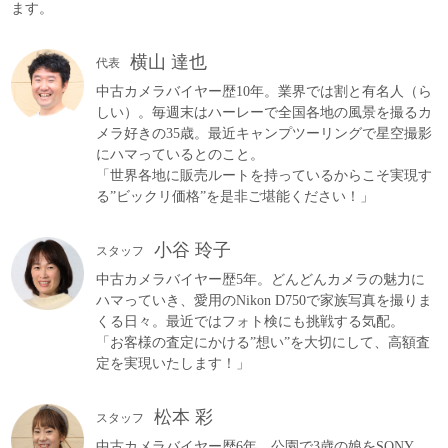
ます。
横山 達也
代表
中古カメラバイヤー歴10年。業界では割と有名人（ら
しい）。毎週末はハーレーで全国各地の風景を撮るカ
メラ好きの35歳。最近キャンプツーリングで星空撮影
にハマっているとのこと。
「世界各地に販売ルートを持っているからこそ実現す
る”ビックリ価格”を是非ご堪能ください！」
小谷 玲子
スタッフ
中古カメラバイヤー歴5年。どんどんカメラの魅力に
ハマっていき、愛用のNikon D750で家族写真を撮りま
くる日々。最近ではフォト検にも挑戦する気配。
「お客様の査定にかける”想い”を大切にして、高額査
定を実現いたします！」
松本 彩
スタッフ
中古カメラバイヤー歴6年。公園で3歳の娘をSONY