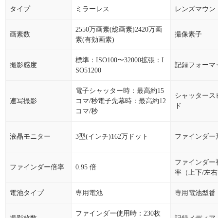
タイプ
ミラーレス
レンズマウン
2550万画素(総画素)2420万画
画素数
撮像素子
素(有効画素)
標準：ISO100〜32000拡張：I
撮影感度
記録フォーマ
SO51200
電子シャッター時：最高約15
シャッタース
連写撮影
コマ/秒電子先幕時：最高約12
ド
コマ/秒
液晶モニター
3型(インチ)162万ドット
ファインダー
ファインダー
ファインダー倍率
0.95 倍
率（上下/左
電池タイプ
専用電池
専用電池型番
ファインダー使用時：230枚