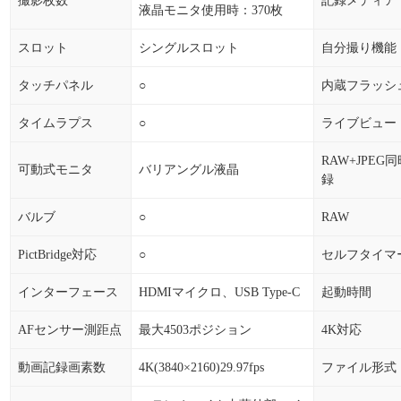
撮影枚数
記録メディア
液晶モニタ使用時：370枚
スロット
シングルスロット
自分撮り機能
タッチパネル
○
内蔵フラッシ
タイムラプス
○
ライブビュー
RAW+JPEG
可動式モニタ
バリアングル液晶
録
バルブ
○
RAW
PictBridge対応
○
セルフタイマ
インターフェース
HDMIマイクロ、USB Type-C
起動時間
AFセンサー測距点
最大4503ポジション
4K対応
動画記録画素数
4K(3840×2160)29.97fps
ファイル形式