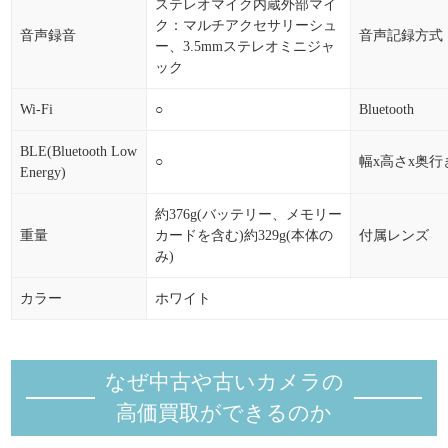
ステレオマイク内蔵外部マイ
ク：マルチアクセサリーシュ
音声録音
音声記録方式
ー、3.5mmステレオミニジャ
ック
Wi-Fi
○
Bluetooth
BLE(Bluetooth Low
○
幅x高さx奥行
Energy)
約376g(バッテリー、メモリー
重量
カードを含む)約329g(本体の
付属レンズ
み)
カラー
ホワイト
なぜ中古や古いカメラの
高価買取ができるのか