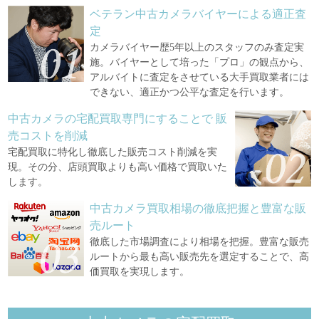
ベテラン中古カメラバイヤーによる適正査
定
カメラバイヤー歴5年以上のスタッフのみ査定実
施。バイヤーとして培った「プロ」の観点から、
アルバイトに査定をさせている大手買取業者には
できない、適正かつ公平な査定を行います。
中古カメラの宅配買取専門にすることで
販
売コストを削減
宅配買取に特化し徹底した販売コスト削減を実
現。その分、店頭買取よりも高い価格で買取いた
します。
中古カメラ買取相場の徹底把握と豊富な販
売ルート
徹底した市場調査により相場を把握。豊富な販売
ルートから最も高い販売先を選定することで、高
価買取を実現します。