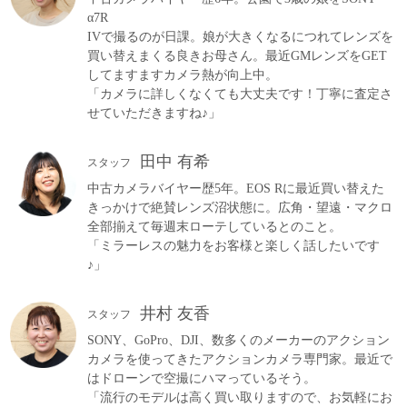
α7R
IVで撮るのが日課。娘が大きくなるにつれてレンズを
買い替えまくる良きお母さん。最近GMレンズをGET
してますますカメラ熱が向上中。
「カメラに詳しくなくても大丈夫です！丁寧に査定さ
せていただきますね♪」
田中 有希
スタッフ
中古カメラバイヤー歴5年。EOS Rに最近買い替えた
きっかけで絶賛レンズ沼状態に。広角・望遠・マクロ
全部揃えて毎週末ローテしているとのこと。
「ミラーレスの魅力をお客様と楽しく話したいです
♪」
井村 友香
スタッフ
SONY、GoPro、DJI、数多くのメーカーのアクション
カメラを使ってきたアクションカメラ専門家。最近で
はドローンで空撮にハマっているそう。
「流行のモデルは高く買い取りますので、お気軽にお