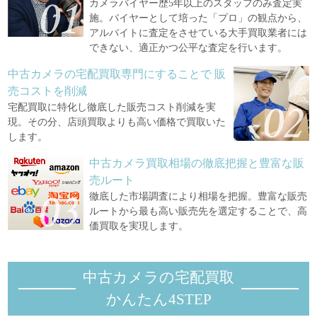
カメラバイヤー歴5年以上のスタッフのみ査定実
施。バイヤーとして培った「プロ」の観点から、
アルバイトに査定をさせている大手買取業者には
できない、適正かつ公平な査定を行います。
中古カメラの宅配買取専門にすることで
販
売コストを削減
宅配買取に特化し徹底した販売コスト削減を実
現。その分、店頭買取よりも高い価格で買取いた
します。
中古カメラ買取相場の徹底把握と豊富な販
売ルート
徹底した市場調査により相場を把握。豊富な販売
ルートから最も高い販売先を選定することで、高
価買取を実現します。
中古カメラの宅配買取
かんたん4STEP