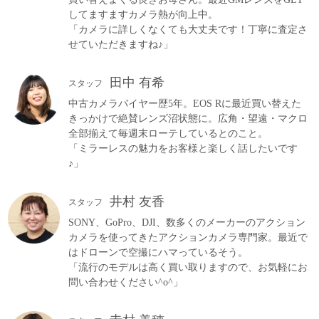
してますますカメラ熱が向上中。
「カメラに詳しくなくても大丈夫です！丁寧に査定さ
せていただきますね♪」
田中 有希
スタッフ
中古カメラバイヤー歴5年。EOS Rに最近買い替えた
きっかけで絶賛レンズ沼状態に。広角・望遠・マクロ
全部揃えて毎週末ローテしているとのこと。
「ミラーレスの魅力をお客様と楽しく話したいです
♪」
井村 友香
スタッフ
SONY、GoPro、DJI、数多くのメーカーのアクション
カメラを使ってきたアクションカメラ専門家。最近で
はドローンで空撮にハマっているそう。
「流行のモデルは高く買い取りますので、お気軽にお
問い合わせください^o^」