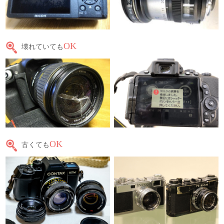
OK
壊れていても
OK
古くても