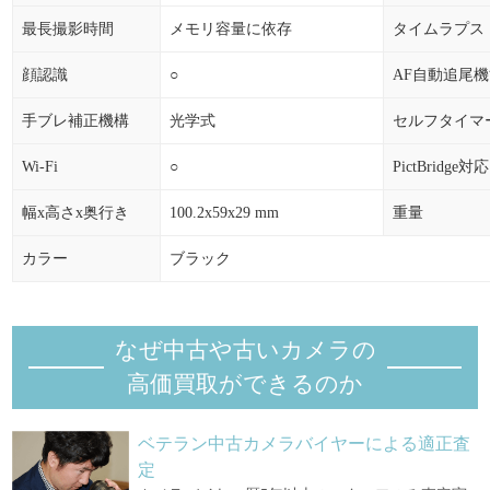
最長撮影時間
メモリ容量に依存
タイムラプス
顔認識
○
AF自動追尾
手ブレ補正機構
光学式
セルフタイマ
Wi-Fi
○
PictBridge対応
幅x高さx奥行き
100.2x59x29 mm
重量
カラー
ブラック
なぜ中古や古いカメラの
高価買取ができるのか
ベテラン中古カメラバイヤーによる適正査
定