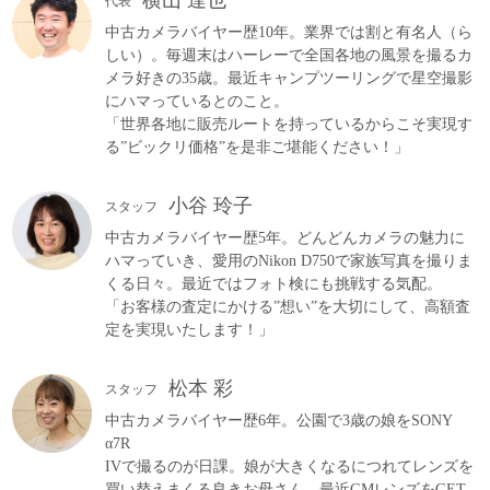
横山 達也
代表
中古カメラバイヤー歴10年。業界では割と有名人（ら
しい）。毎週末はハーレーで全国各地の風景を撮るカ
メラ好きの35歳。最近キャンプツーリングで星空撮影
にハマっているとのこと。
「世界各地に販売ルートを持っているからこそ実現す
る”ビックリ価格”を是非ご堪能ください！」
小谷 玲子
スタッフ
中古カメラバイヤー歴5年。どんどんカメラの魅力に
ハマっていき、愛用のNikon D750で家族写真を撮りま
くる日々。最近ではフォト検にも挑戦する気配。
「お客様の査定にかける”想い”を大切にして、高額査
定を実現いたします！」
松本 彩
スタッフ
中古カメラバイヤー歴6年。公園で3歳の娘をSONY
α7R
IVで撮るのが日課。娘が大きくなるにつれてレンズを
買い替えまくる良きお母さん。最近GMレンズをGET