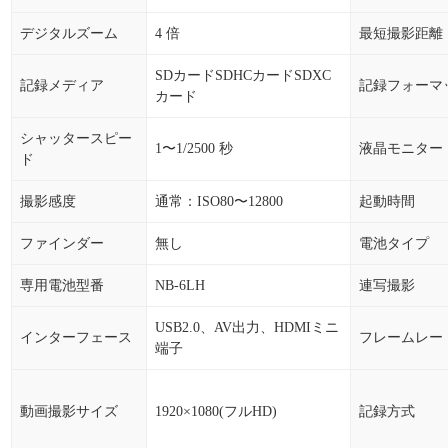
デジタルズーム
4 倍
最短撮影距離
SDカードSDHCカードSDXC
記録メディア
記録フォーマ
カード
シャッタースピー
1〜1/2500 秒
液晶モニター
ド
撮影感度
通常：ISO80〜12800
起動時間
ファインダー
無し
電池タイプ
専用電池型番
NB-6LH
連写撮影
USB2.0、AV出力、HDMIミニ
インターフェース
フレームレー
端子
動画撮影サイズ
1920×1080(フルHD)
記録方式