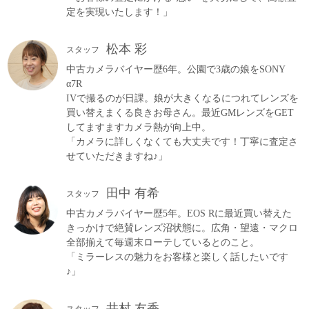
定を実現いたします！」
松本 彩
スタッフ
中古カメラバイヤー歴6年。公園で3歳の娘をSONY
α7R
IVで撮るのが日課。娘が大きくなるにつれてレンズを
買い替えまくる良きお母さん。最近GMレンズをGET
してますますカメラ熱が向上中。
「カメラに詳しくなくても大丈夫です！丁寧に査定さ
せていただきますね♪」
田中 有希
スタッフ
中古カメラバイヤー歴5年。EOS Rに最近買い替えた
きっかけで絶賛レンズ沼状態に。広角・望遠・マクロ
全部揃えて毎週末ローテしているとのこと。
「ミラーレスの魅力をお客様と楽しく話したいです
♪」
井村 友香
スタッフ