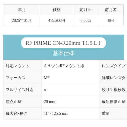
年月
価格
前月比
前月差
2026年01月
475,200円
0.00%
0円
RF PRIME CN-R20mm T1.5 L F
基本仕様
対応マウント
キヤノンRFマウント系
レンズタイプ
フォーカス
MF
詳細レンズタ
フルサイズ対応
○
絞り羽根枚数
焦点距離
20 mm
最短撮影距離
最大径x長さ
114×125.5 mm
重量