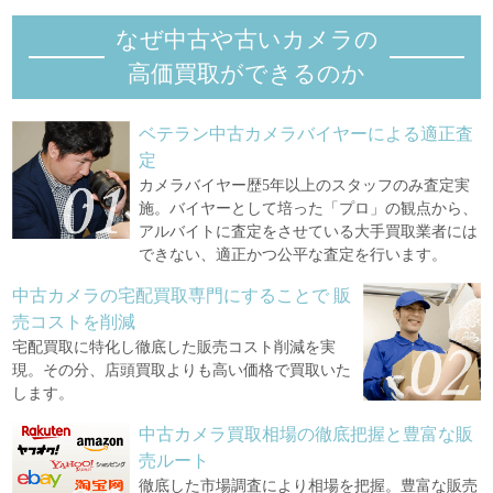
なぜ中古や古いカメラの
高価買取ができるのか
ベテラン中古カメラバイヤーによる適正査
定
カメラバイヤー歴5年以上のスタッフのみ査定実
施。バイヤーとして培った「プロ」の観点から、
アルバイトに査定をさせている大手買取業者には
できない、適正かつ公平な査定を行います。
中古カメラの宅配買取専門にすることで
販
売コストを削減
宅配買取に特化し徹底した販売コスト削減を実
現。その分、店頭買取よりも高い価格で買取いた
します。
中古カメラ買取相場の徹底把握と豊富な販
売ルート
徹底した市場調査により相場を把握。豊富な販売