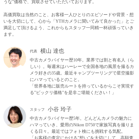
うな”価格で、買取させていただいております。
高価買取は当然のこと、お客様一人ひとりのエピソードや背景・想
いを大切にして、心から「YTHカメラに聞いてみて良かった」とご
満足して頂けるよう、これからもスタッフ一同精一杯頑張っていき
ます。
横山 達也
代表
中古カメラバイヤー歴10年。業界では割と有名人（ら
しい）。毎週末はハーレーで全国各地の風景を撮るカ
メラ好きの35歳。最近キャンプツーリングで星空撮影
にハマっているとのこと。
「世界各地に販売ルートを持っているからこそ実現す
る”ビックリ価格”を是非ご堪能ください！」
小谷 玲子
スタッフ
中古カメラバイヤー歴5年。どんどんカメラの魅力に
ハマっていき、愛用のNikon D750で家族写真を撮りま
くる日々。最近ではフォト検にも挑戦する気配。
「お客様の査定にかける”想い”を大切にして、高額査