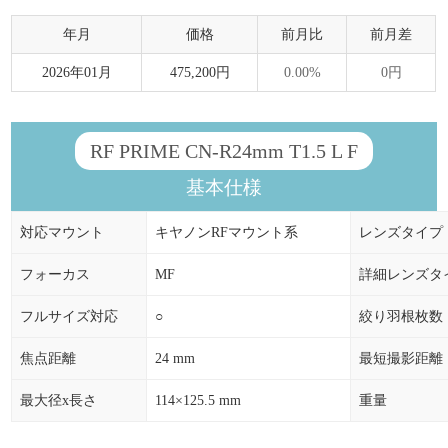
年月
価格
前月比
前月差
2026年01月
475,200円
0.00%
0円
RF PRIME CN-R24mm T1.5 L F
基本仕様
対応マウント
キヤノンRFマウント系
レンズタイプ
フォーカス
MF
詳細レンズタ
フルサイズ対応
○
絞り羽根枚数
焦点距離
24 mm
最短撮影距離
最大径x長さ
114×125.5 mm
重量