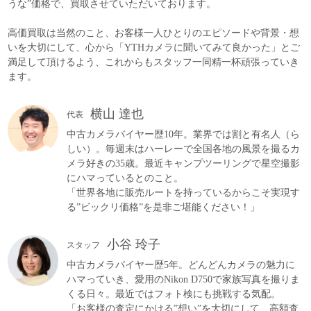
うな”価格で、買取させていただいております。
高価買取は当然のこと、お客様一人ひとりのエピソードや背景・想
いを大切にして、心から「YTHカメラに聞いてみて良かった」とご
満足して頂けるよう、これからもスタッフ一同精一杯頑張っていき
ます。
横山 達也
代表
中古カメラバイヤー歴10年。業界では割と有名人（ら
しい）。毎週末はハーレーで全国各地の風景を撮るカ
メラ好きの35歳。最近キャンプツーリングで星空撮影
にハマっているとのこと。
「世界各地に販売ルートを持っているからこそ実現す
る”ビックリ価格”を是非ご堪能ください！」
小谷 玲子
スタッフ
中古カメラバイヤー歴5年。どんどんカメラの魅力に
ハマっていき、愛用のNikon D750で家族写真を撮りま
くる日々。最近ではフォト検にも挑戦する気配。
「お客様の査定にかける”想い”を大切にして、高額査