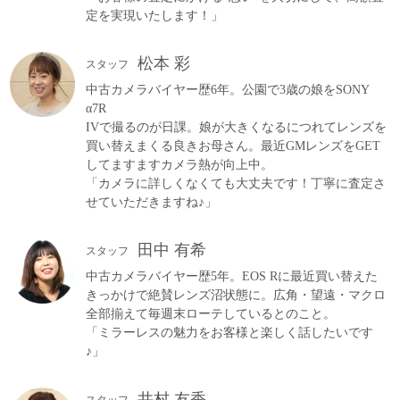
定を実現いたします！」
松本 彩
スタッフ
中古カメラバイヤー歴6年。公園で3歳の娘をSONY
α7R
IVで撮るのが日課。娘が大きくなるにつれてレンズを
買い替えまくる良きお母さん。最近GMレンズをGET
してますますカメラ熱が向上中。
「カメラに詳しくなくても大丈夫です！丁寧に査定さ
せていただきますね♪」
田中 有希
スタッフ
中古カメラバイヤー歴5年。EOS Rに最近買い替えた
きっかけで絶賛レンズ沼状態に。広角・望遠・マクロ
全部揃えて毎週末ローテしているとのこと。
「ミラーレスの魅力をお客様と楽しく話したいです
♪」
井村 友香
スタッフ