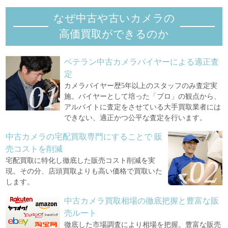
なぜ中古や古いカメラの
高価買取ができるのか
ベテラン中古カメラバイヤーによる適正査
定
カメラバイヤー歴5年以上のスタッフのみ査定実
施。バイヤーとして培った「プロ」の観点から、
アルバイトに査定をさせている大手買取業者には
できない、適正かつ公平な査定を行います。
中古カメラの宅配買取専門にすることで
販
売コストを削減
宅配買取に特化し徹底した販売コスト削減を実
現。その分、店頭買取よりも高い価格で買取いた
します。
中古カメラ買取相場の徹底把握と豊富な販
売ルート
徹底した市場調査により相場を把握。豊富な販売