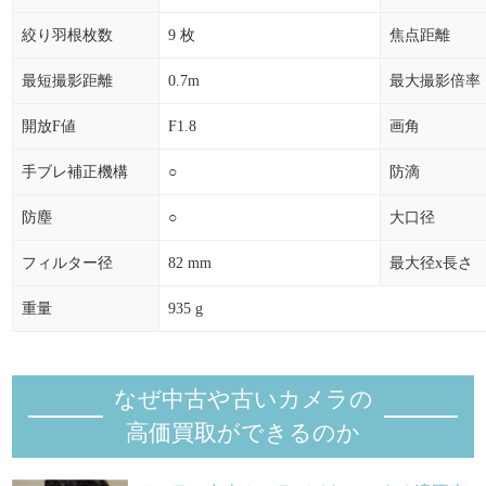
絞り羽根枚数
9 枚
焦点距離
最短撮影距離
0.7m
最大撮影倍率
開放F値
F1.8
画角
手ブレ補正機構
○
防滴
防塵
○
大口径
フィルター径
82 mm
最大径x長さ
重量
935 g
なぜ中古や古いカメラの
高価買取ができるのか