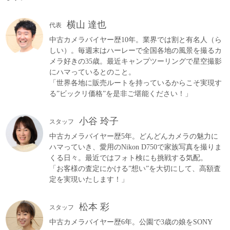
横山 達也
代表
中古カメラバイヤー歴10年。業界では割と有名人（ら
しい）。毎週末はハーレーで全国各地の風景を撮るカ
メラ好きの35歳。最近キャンプツーリングで星空撮影
にハマっているとのこと。
「世界各地に販売ルートを持っているからこそ実現す
る”ビックリ価格”を是非ご堪能ください！」
小谷 玲子
スタッフ
中古カメラバイヤー歴5年。どんどんカメラの魅力に
ハマっていき、愛用のNikon D750で家族写真を撮りま
くる日々。最近ではフォト検にも挑戦する気配。
「お客様の査定にかける”想い”を大切にして、高額査
定を実現いたします！」
松本 彩
スタッフ
中古カメラバイヤー歴6年。公園で3歳の娘をSONY