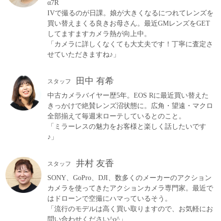
α7R
IVで撮るのが日課。娘が大きくなるにつれてレンズを
買い替えまくる良きお母さん。最近GMレンズをGET
してますますカメラ熱が向上中。
「カメラに詳しくなくても大丈夫です！丁寧に査定さ
せていただきますね♪」
田中 有希
スタッフ
中古カメラバイヤー歴5年。EOS Rに最近買い替えた
きっかけで絶賛レンズ沼状態に。広角・望遠・マクロ
全部揃えて毎週末ローテしているとのこと。
「ミラーレスの魅力をお客様と楽しく話したいです
♪」
井村 友香
スタッフ
SONY、GoPro、DJI、数多くのメーカーのアクション
カメラを使ってきたアクションカメラ専門家。最近で
はドローンで空撮にハマっているそう。
「流行のモデルは高く買い取りますので、お気軽にお
問い合わせください^o^」