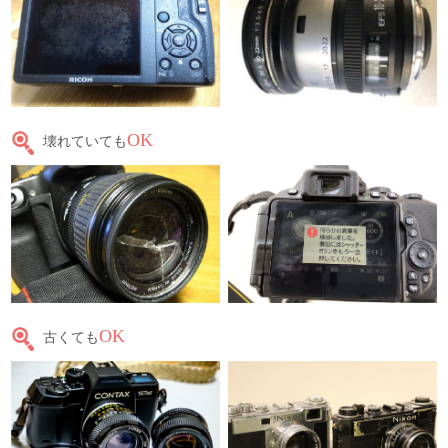
OK
壊れていても
OK
古くても