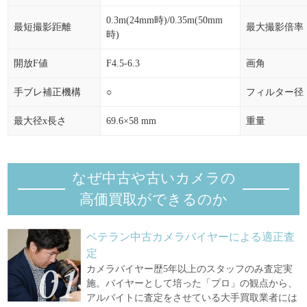
0.3m(24mm時)/0.35m(50mm
最短撮影距離
最大撮影倍率
時)
開放F値
F4.5-6.3
画角
手ブレ補正機構
○
フィルター径
最大径x長さ
69.6×58 mm
重量
なぜ中古や古いカメラの
高価買取ができるのか
ベテラン中古カメラバイヤーによる適正査
定
カメラバイヤー歴5年以上のスタッフのみ査定実
施。バイヤーとして培った「プロ」の観点から、
アルバイトに査定をさせている大手買取業者には