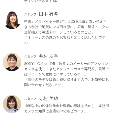
せていただきますね♪」
田中 有希
スタッフ
中古カメラバイヤー歴5年。EOS Rに最近買い替えた
きっかけで絶賛レンズ沼状態に。広角・望遠・マクロ
全部揃えて毎週末ローテしているとのこと。
「ミラーレスの魅力をお客様と楽しく話したいです
♪」
井村 友香
スタッフ
SONY、GoPro、DJI、数多くのメーカーのアクション
カメラを使ってきたアクションカメラ専門家。最近で
はドローンで空撮にハマっているそう。
「流行のモデルは高く買い取りますので、お気軽にお
問い合わせください^o^」
寺村 美穂
スタッフ
10年以上の映像制作会社勤務の経験を活かし、業務用
カメラの知識は当店の中でもピカイチ。