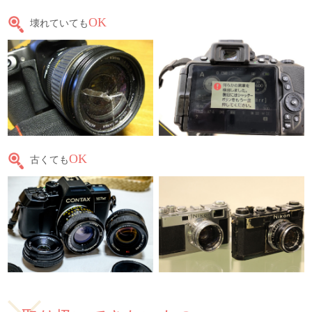
OK
壊れていても
OK
古くても