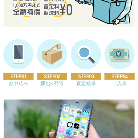
お申込み
梱包&発送
査定結果
ご入金