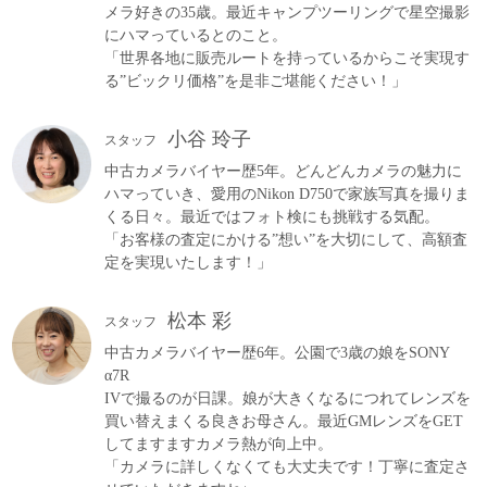
メラ好きの35歳。最近キャンプツーリングで星空撮影
にハマっているとのこと。
「世界各地に販売ルートを持っているからこそ実現す
る”ビックリ価格”を是非ご堪能ください！」
小谷 玲子
スタッフ
中古カメラバイヤー歴5年。どんどんカメラの魅力に
ハマっていき、愛用のNikon D750で家族写真を撮りま
くる日々。最近ではフォト検にも挑戦する気配。
「お客様の査定にかける”想い”を大切にして、高額査
定を実現いたします！」
松本 彩
スタッフ
中古カメラバイヤー歴6年。公園で3歳の娘をSONY
α7R
IVで撮るのが日課。娘が大きくなるにつれてレンズを
買い替えまくる良きお母さん。最近GMレンズをGET
してますますカメラ熱が向上中。
「カメラに詳しくなくても大丈夫です！丁寧に査定さ