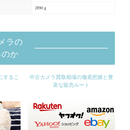
2890 g
メラの
るのか
にするこ
中古カメラ買取相場の徹底把握と豊
富な販売ルート