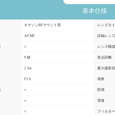
基本仕様
キヤノンRFマウント系
レンズタ
AF/MF
詳細レン
応
○
レンズ構
9 枚
焦点距離
2.5m
最大撮影
F2.8
画角
構
○
防滴
○
望遠
○
フィルタ