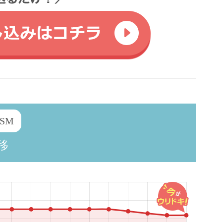
USM
移