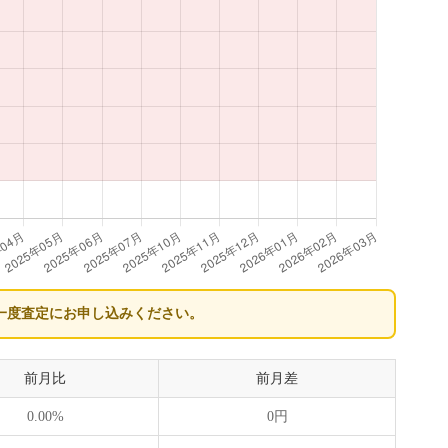
一度査定にお申し込みください。
前月比
前月差
0.00%
0円