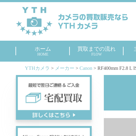
ホーム
買取までの流れ
HOME
FLOW
YTHカメラ
>
メーカー
>
Canon
>
RF400mm F2.8 L 