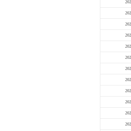
20
20
20
20
20
20
20
20
20
20
20
20