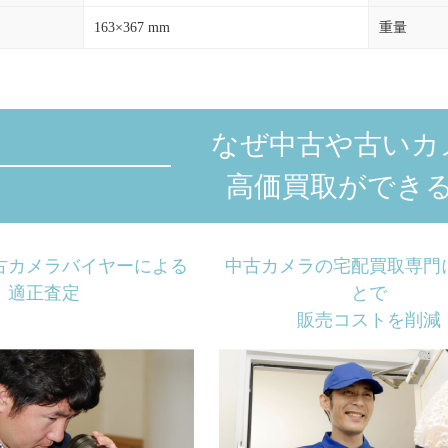
163×367 mm
重量
なぜ中古や古いカ
高価買取ができ
古カメラバイヤーによる
中古カメラの宅配買取専門
適正査定
とで
販売コストを削減