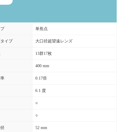
イプ
単焦点
ズタイプ
大口径超望遠レンズ
成
13群17枚
400 mm
倍率
0.17倍
6.1 度
○
○
ー径
52 mm