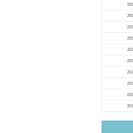
20
20
20
20
20
20
20
20
20
20