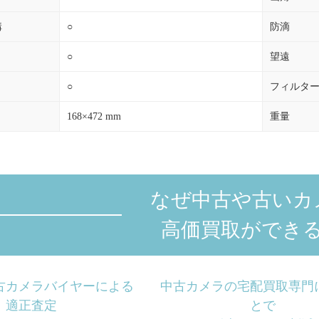
構
○
防滴
○
望遠
○
フィルタ
168×472 mm
重量
なぜ中古や古いカ
高価買取ができ
古カメラバイヤーによる
中古カメラの宅配買取専門
適正査定
とで