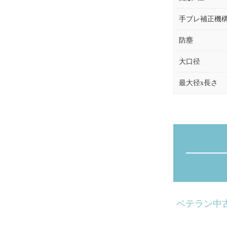
手ブレ補正機
防塵
大口径
最大径x長さ
ベテラン中