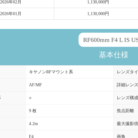
2026年02月
1,130,000円
2026年01月
1,130,000円
RF600mm F4 L IS U
基本仕様
キヤノンRFマウント系
レンズタ
AF/MF
詳細レン
応
○
レンズ構
9 枚
焦点距離
4.2m
最大撮影
F4
画角