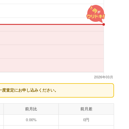
一度査定にお申し込みください。
前月比
前月差
0.00%
0円