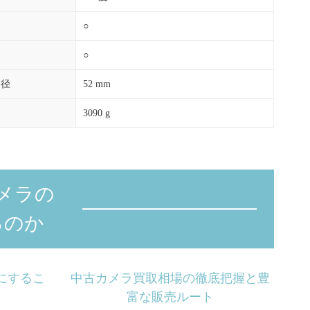
○
○
ー径
52 mm
3090 g
メラの
るのか
にするこ
中古カメラ買取相場の徹底把握と豊
富な販売ルート