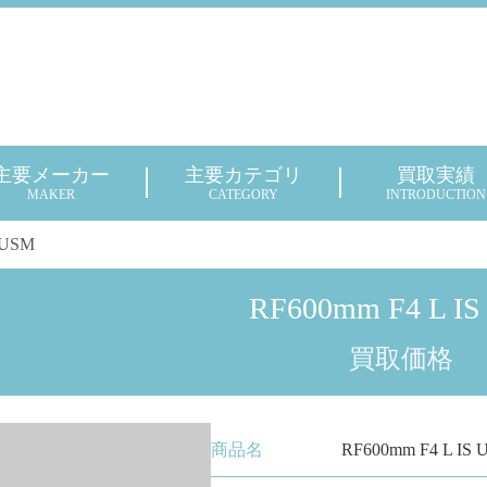
主要メーカー
主要カテゴリ
買取実績
MAKER
CATEGORY
INTRODUCTION
 USM
RF600mm F4 L I
買取価格
商品名
RF600mm F4 L IS 