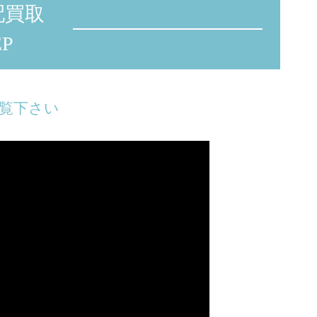
配買取
P
覧下さい