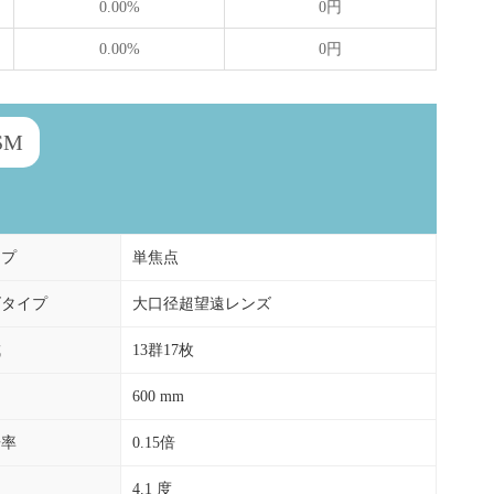
0.00%
0円
0.00%
0円
SM
イプ
単焦点
ズタイプ
大口径超望遠レンズ
成
13群17枚
600 mm
倍率
0.15倍
4.1 度