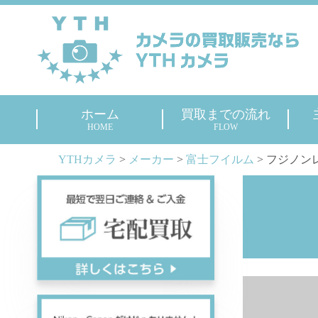
ホーム
買取までの流れ
HOME
FLOW
YTHカメラ
>
メーカー
>
富士フイルム
>
フジノンレン