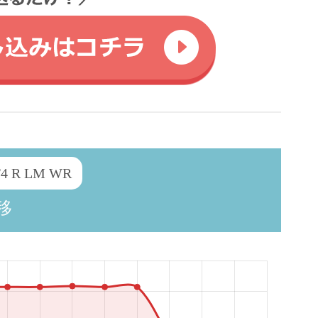
 R LM WR
移