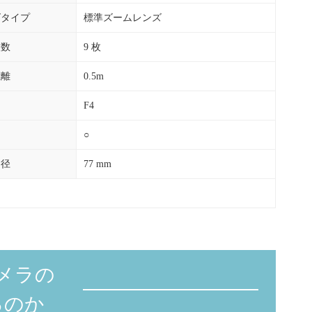
ズタイプ
標準ズームレンズ
枚数
9 枚
距離
0.5m
F4
○
ー径
77 mm
メラの
るのか