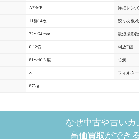
AF/MF
詳細レン
11群14枚
絞り羽根
32〜64 mm
最短撮影
0.12倍
開放F値
81〜46.3 度
防滴
○
フィルタ
875 g
なぜ中古や古いカ
高価買取ができ