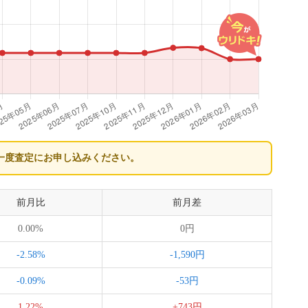
一度査定にお申し込みください。
前月比
前月差
0.00%
0円
-2.58%
-1,590円
-0.09%
-53円
1.22%
+743円