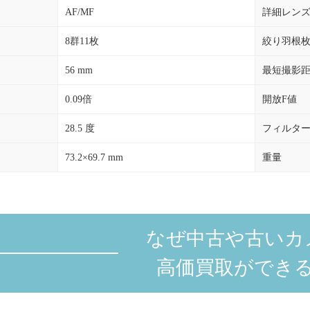
AF/MF
詳細レン
8群11枚
絞り羽根
56 mm
最短撮影
0.09倍
開放F値
28.5 度
フィルタ
73.2×69.7 mm
重量
なぜ中古や古いカ
高価買取ができ