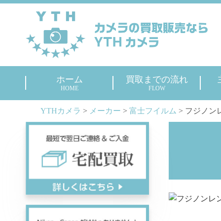
ホーム
買取までの流れ
HOME
FLOW
YTHカメラ
>
メーカー
>
富士フイルム
>
フジノンレン