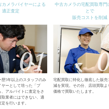
古カメラバイヤーによる
中古カメラの宅配買取専門
適正査定
とで
販売コストを削減
ー歴5年以上のスタッフのみ
宅配買取に特化し徹底した販売
イヤーとして培った「プ
減を実現。その分、店頭買取よ
ら、アルバイトに査定をさ
価格で買取いたします。
買取業者にはできない、適
査定を行います。