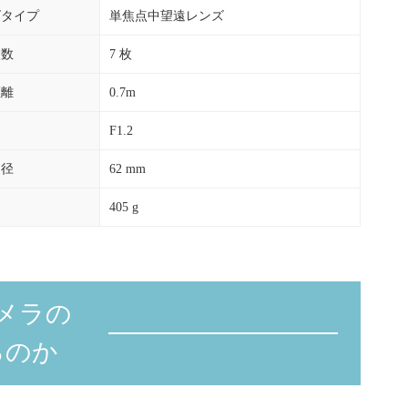
ズタイプ
単焦点中望遠レンズ
枚数
7 枚
距離
0.7m
F1.2
ー径
62 mm
405 g
メラの
るのか