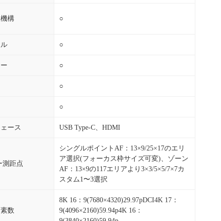
正機構
○
ネル
○
ュー
○
○
○
フェース
USB Type-C、HDMI
シングルポイントAF：13×9/25×17のエリ
ア選択(フォーカス枠サイズ可変)、ゾーン
ー測距点
AF：13×9の117エリアより3×3/5×5/7×7カ
スタム1〜3選択
8K 16：9(7680×4320)29.97pDCI4K 17：
画素数
9(4096×2160)59.94p4K 16：
9(3840×2160)59.94p