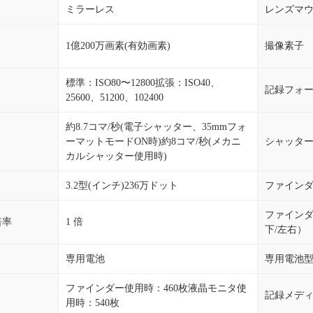
ミラーレス
レンズマ
1億200万画素(有効画素)
撮像素子
標準：ISO80〜12800拡張：ISO40、
記録フォ
25600、51200、102400
約8.7コマ/秒(電子シャッター、35mmフォ
ーマットモードON時)約8コマ/秒(メカニ
シャッタ
カルシャッター使用時)
3.2型(インチ)236万ドット
ファイン
ファイン
倍率
1 倍
下/左右）
専用電池
専用電池
ファインダー使用時：460枚液晶モニタ使
記録メデ
用時：540枚