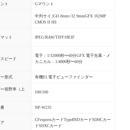
ウント
Gマウント
中判サイズ43.8mm×32.9mmGFX 102MP
CMOS II HS
ーマット
JPEG/RAW/TIFF/HEIF
電子：1/32000秒〜60分GFX 電子先幕・メ
ースピード
カニカル：1/4000秒〜60分
ダー形式
有機EL電子ビューファインダー
ダー視野率（上
100/100
型番
NP-W235
CFexpressカードTypeBSDカードSDHCカー
ィア
ドSDXCカード