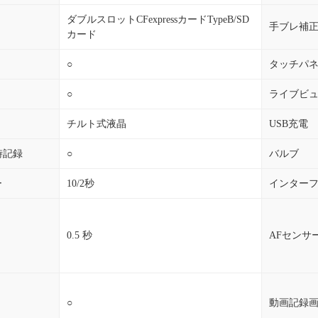
ダブルスロットCFexpressカードTypeB/SD
手ブレ補
カード
○
タッチパ
○
ライブビ
チルト式液晶
USB充電
同時記録
○
バルブ
ー
10/2秒
インター
0.5 秒
AFセンサ
○
動画記録