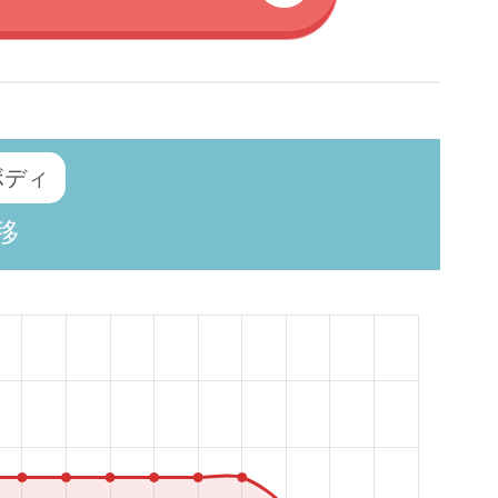
 ボディ
移