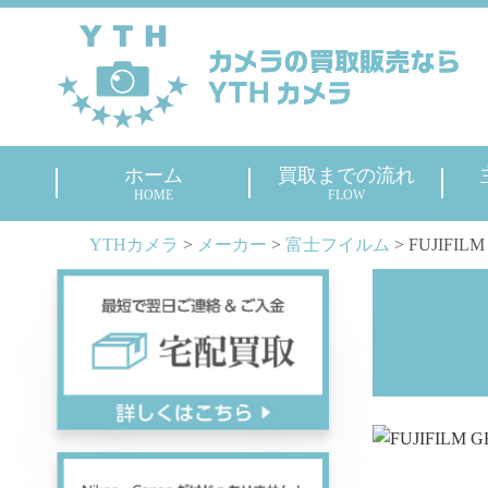
ホーム
買取までの流れ
HOME
FLOW
YTHカメラ
>
メーカー
>
富士フイルム
>
FUJIFILM