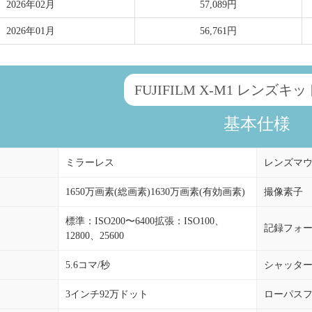
2026年02月
57,089円
2026年01月
56,761円
FUJIFILM X-M1 レンズキ
基本仕様
ミラーレス
レンズマ
1650万画素(総画素)1630万画素(有効画素)
撮像素子
標準：ISO200〜6400拡張：ISO100、
記録フォ
12800、25600
5.6コマ/秒
シャッタ
3インチ92万ドット
ローパス