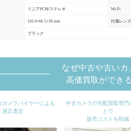
リニアPCM/ステレオ
Wi-Fi
き
116.9×66.5×39 mm
付属レン
ブラック
なぜ中古や古いカ
高価買取ができ
古カメラバイヤーによる
中古カメラの宅配買取専門
適正査定
とで
販売コストを削減