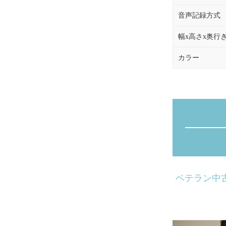
音声記録方式
幅x高さx奥行
カラー
ベテラン中