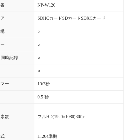
型番
NP-W126
ィア
SDHCカードSDカードSDXCカード
機構
○
ュー
○
EG同時記録
○
○
イマー
10/2秒
0.5 秒
画素数
フルHD(1920×1080)30fps
方式
H.264準拠