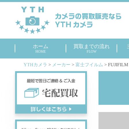
ホーム
買取までの流れ
HOME
FLOW
YTHカメラ
>
メーカー
>
富士フイルム
>
FUJIFI