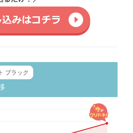
ット ブラック
移