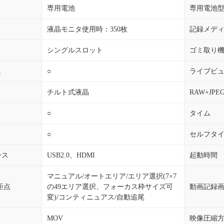
専用電池
専用電池
液晶モニタ使用時：350枚
記録メデ
シングルスロット
ゴミ取り
ュ
○
ライブビ
チルト式液晶
RAW+JP
○
タイム
○
セルフタ
ース
USB2.0、HDMI
起動時間
マニュアル/オートエリア/エリア選択(7×7
距点
の49エリア選択、フォーカス枠サイズ可
動画記録
変)/コンティニュアス/自動追尾
MOV
映像圧縮