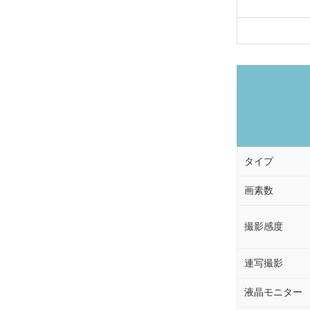
タイプ
画素数
撮影感度
連写撮影
液晶モニター