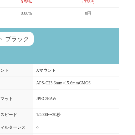
0.58%
+328円
0.00%
0円
ット ブラック
ウント
Xマウント
APS-C23.6mm×15.6mmCMOS
ーマット
JPEG/RAW
ースピード
1/4000〜30秒
フィルターレス
○