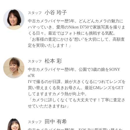
小谷 玲子
スタッフ
中古カメラバイヤー歴5年。どんどんカメラの魅力に
ハマっていき、愛用のNikon D750で家族写真を撮りま
くる日々。最近ではフォト検にも挑戦する気配。
「お客様の査定にかける”想い”を大切にして、高額査
定を実現いたします！」
松本 彩
スタッフ
中古カメラバイヤー歴6年。公園で3歳の娘をSONY
α7R
IVで撮るのが日課。娘が大きくなるにつれてレンズを
買い替えまくる良きお母さん。最近GMレンズをGET
してますますカメラ熱が向上中。
「カメラに詳しくなくても大丈夫です！丁寧に査定さ
せていただきますね♪」
田中 有希
スタッフ