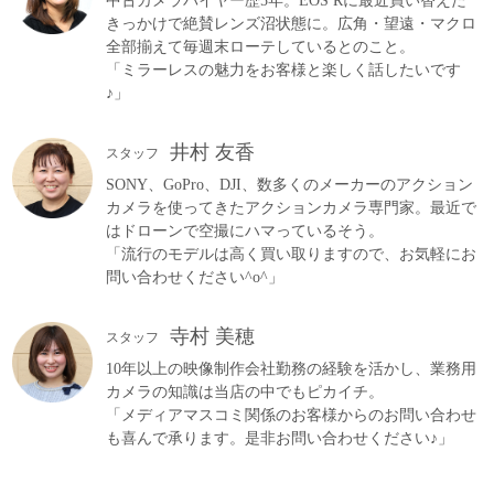
中古カメラバイヤー歴5年。EOS Rに最近買い替えた
きっかけで絶賛レンズ沼状態に。広角・望遠・マクロ
全部揃えて毎週末ローテしているとのこと。
「ミラーレスの魅力をお客様と楽しく話したいです
♪」
井村 友香
スタッフ
SONY、GoPro、DJI、数多くのメーカーのアクション
カメラを使ってきたアクションカメラ専門家。最近で
はドローンで空撮にハマっているそう。
「流行のモデルは高く買い取りますので、お気軽にお
問い合わせください^o^」
寺村 美穂
スタッフ
10年以上の映像制作会社勤務の経験を活かし、業務用
カメラの知識は当店の中でもピカイチ。
「メディアマスコミ関係のお客様からのお問い合わせ
も喜んで承ります。是非お問い合わせください♪」