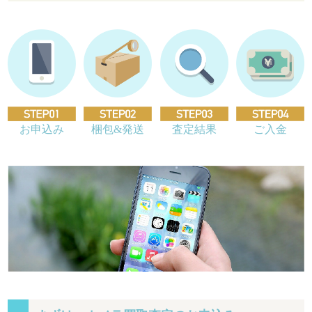
お申込み
梱包&発送
査定結果
ご入金