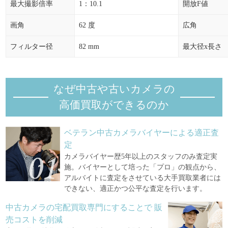
最大撮影倍率
1：10.1
開放F値
画角
62 度
広角
フィルター径
82 mm
最大径x長さ
なぜ中古や古いカメラの
高価買取ができるのか
ベテラン中古カメラバイヤーによる適正査
定
カメラバイヤー歴5年以上のスタッフのみ査定実
施。バイヤーとして培った「プロ」の観点から、
アルバイトに査定をさせている大手買取業者には
できない、適正かつ公平な査定を行います。
中古カメラの宅配買取専門にすることで
販
売コストを削減