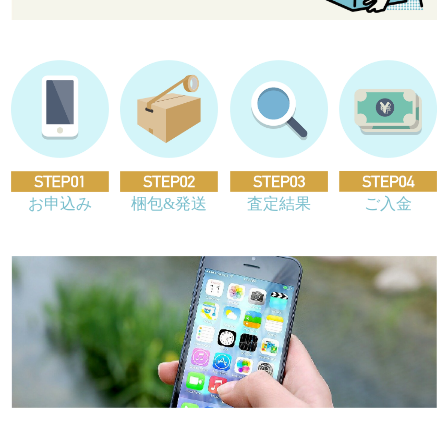
お申込み
梱包&発送
査定結果
ご入金