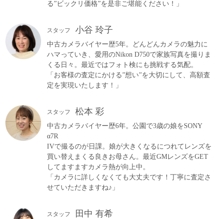
る”ビックリ価格”を是非ご堪能ください！」
小谷 玲子
スタッフ
中古カメラバイヤー歴5年。どんどんカメラの魅力に
ハマっていき、愛用のNikon D750で家族写真を撮りま
くる日々。最近ではフォト検にも挑戦する気配。
「お客様の査定にかける”想い”を大切にして、高額査
定を実現いたします！」
松本 彩
スタッフ
中古カメラバイヤー歴6年。公園で3歳の娘をSONY
α7R
IVで撮るのが日課。娘が大きくなるにつれてレンズを
買い替えまくる良きお母さん。最近GMレンズをGET
してますますカメラ熱が向上中。
「カメラに詳しくなくても大丈夫です！丁寧に査定さ
せていただきますね♪」
田中 有希
スタッフ