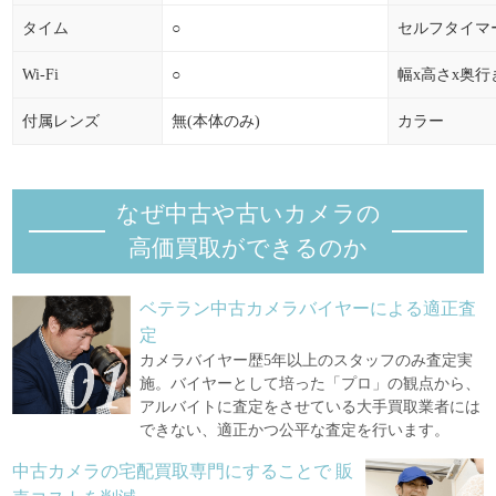
タイム
○
セルフタイマ
Wi-Fi
○
幅x高さx奥行
付属レンズ
無(本体のみ)
カラー
なぜ中古や古いカメラの
高価買取ができるのか
ベテラン中古カメラバイヤーによる適正査
定
カメラバイヤー歴5年以上のスタッフのみ査定実
施。バイヤーとして培った「プロ」の観点から、
アルバイトに査定をさせている大手買取業者には
できない、適正かつ公平な査定を行います。
中古カメラの宅配買取専門にすることで
販