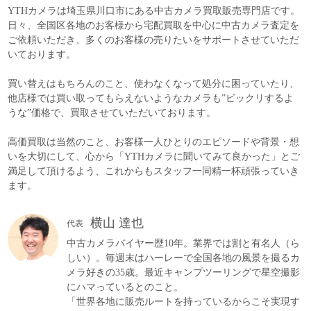
YTHカメラは埼玉県川口市にある中古カメラ買取販売専門店です。
日々、全国区各地のお客様から宅配買取を中心に中古カメラ査定を
ご依頼いただき、多くのお客様の売りたいをサポートさせていただ
いております。
買い替えはもちろんのこと、使わなくなって処分に困っていたり、
他店様では買い取ってもらえないようなカメラも”ビックリするよ
うな”価格で、買取させていただいております。
高価買取は当然のこと、お客様一人ひとりのエピソードや背景・想
いを大切にして、心から「YTHカメラに聞いてみて良かった」とご
満足して頂けるよう、これからもスタッフ一同精一杯頑張っていき
ます。
横山 達也
代表
中古カメラバイヤー歴10年。業界では割と有名人（ら
しい）。毎週末はハーレーで全国各地の風景を撮るカ
メラ好きの35歳。最近キャンプツーリングで星空撮影
にハマっているとのこと。
「世界各地に販売ルートを持っているからこそ実現す