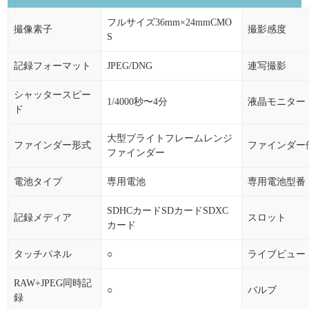
フルサイズ36mm×24mmCMO
撮像素子
撮影感度
S
記録フォーマット
JPEG/DNG
連写撮影
シャッタースピー
1/4000秒〜4分
液晶モニター
ド
大型ブライトフレームレンジ
ファインダー形式
ファインダー
ファインダー
電池タイプ
専用電池
専用電池型番
SDHCカードSDカードSDXC
記録メディア
スロット
カード
タッチパネル
○
ライブビュー
RAW+JPEG同時記
○
バルブ
録