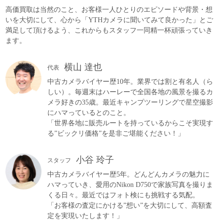
高価買取は当然のこと、お客様一人ひとりのエピソードや背景・想
いを大切にして、心から「YTHカメラに聞いてみて良かった」とご
満足して頂けるよう、これからもスタッフ一同精一杯頑張っていき
ます。
横山 達也
代表
中古カメラバイヤー歴10年。業界では割と有名人（ら
しい）。毎週末はハーレーで全国各地の風景を撮るカ
メラ好きの35歳。最近キャンプツーリングで星空撮影
にハマっているとのこと。
「世界各地に販売ルートを持っているからこそ実現す
る”ビックリ価格”を是非ご堪能ください！」
小谷 玲子
スタッフ
中古カメラバイヤー歴5年。どんどんカメラの魅力に
ハマっていき、愛用のNikon D750で家族写真を撮りま
くる日々。最近ではフォト検にも挑戦する気配。
「お客様の査定にかける”想い”を大切にして、高額査
定を実現いたします！」