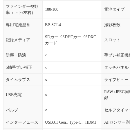
ファインダー視野
100/100
電池タイプ
率（上下/左右）
専用電池型番
BP-SCL4
撮影枚数
SDカードSDHCカードSDXC
記録メディア
スロット
カード
防塵・防滴
○
手ブレ補正機
5軸手ブレ補正
○
タッチパネル
タイムラプス
○
ライブビュー
RAW+JPEG
USB充電
○
録
バルブ
○
セルフタイマ
インターフェース
USB3.1 Gen1 Type-C、HDMI
AFセンサー