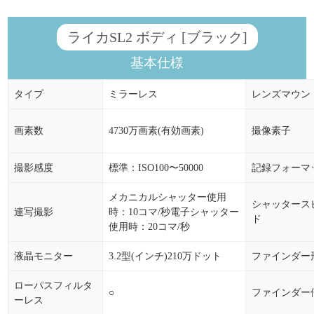
ライカSL2 ボディ [ブラック]
基本仕様
タイプ
ミラーレス
レンズマウン
画素数
4730万画素(有効画素)
撮像素子
撮影感度
標準：ISO100〜50000
記録フォーマ
メカニカルシャッター使用
シャッタース
連写撮影
時：10コマ/秒電子シャッター
ド
使用時：20コマ/秒
液晶モニター
3.2型(インチ)210万ドット
ファインダー
ローパスフィルタ
○
ファインダー
ーレス