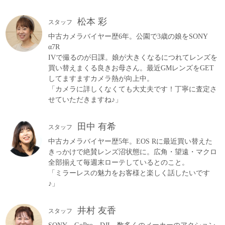
松本 彩
スタッフ
中古カメラバイヤー歴6年。公園で3歳の娘をSONY
α7R
IVで撮るのが日課。娘が大きくなるにつれてレンズを
買い替えまくる良きお母さん。最近GMレンズをGET
してますますカメラ熱が向上中。
「カメラに詳しくなくても大丈夫です！丁寧に査定さ
せていただきますね♪」
田中 有希
スタッフ
中古カメラバイヤー歴5年。EOS Rに最近買い替えた
きっかけで絶賛レンズ沼状態に。広角・望遠・マクロ
全部揃えて毎週末ローテしているとのこと。
「ミラーレスの魅力をお客様と楽しく話したいです
♪」
井村 友香
スタッフ