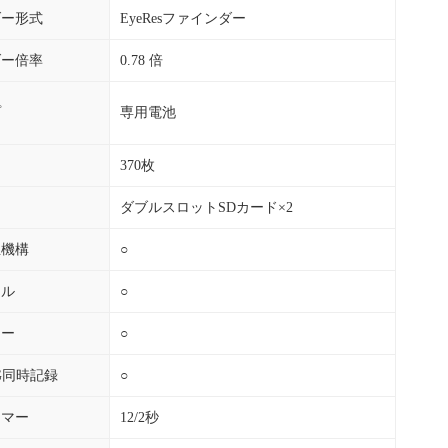
ダー形式
EyeResファインダー
ダー倍率
0.78 倍
プ
専用電池
370枚
ダブルスロットSDカード×2
正機構
○
ネル
○
ュー
○
EG同時記録
○
イマー
12/2秒