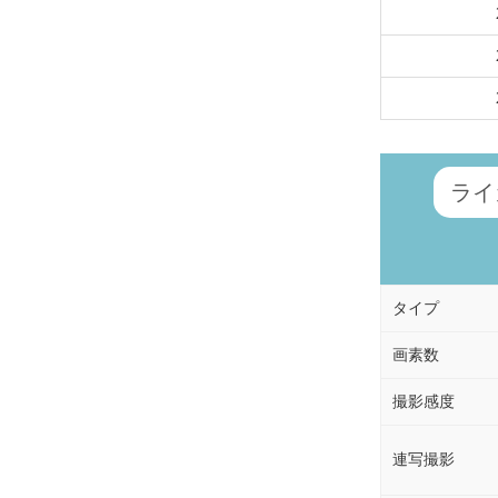
ライ
タイプ
画素数
撮影感度
連写撮影