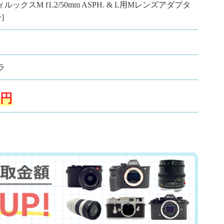
ルックスM f1.2/50mm ASPH. & L用Mレンズアダプタ
]
ラ
円