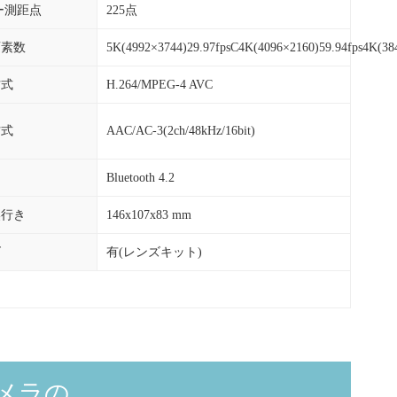
ー測距点
225点
画素数
5K(4992×3744)29.97fpsC4K(4096×2160)59.94fps4K(38
方式
H.264/MPEG-4 AVC
方式
AAC/AC-3(2ch/48kHz/16bit)
Bluetooth 4.2
奥行き
146x107x83 mm
ズ
有(レンズキット)
メラの