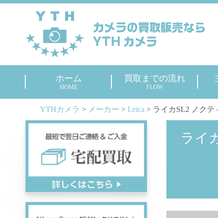
ホーム
買取までの流れ
HOME
FLOW
YTHカメラ
>
メーカー
>
Leica
>
ライカSL2 ノクティ
ライカ