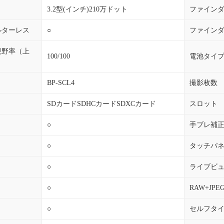
3.2型(インチ)210万ドット
ファイン
ルターレス
○
ファイン
視野率（上
100/100
電池タイ
BP-SCL4
撮影枚数
SDカードSDHCカードSDXCカード
スロット
○
手ブレ補
○
タッチパ
○
ライブビ
○
RAW+JP
○
セルフタ