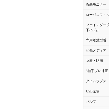
液晶モニター
ローパスフィ
ファインダー
下/左右）
専用電池型番
記録メディア
防塵・防滴
5軸手ブレ補正
タイムラプス
USB充電
バルブ