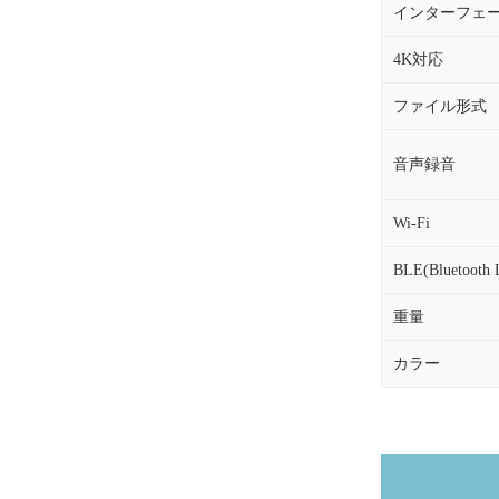
インターフェ
4K対応
ファイル形式
音声録音
Wi-Fi
BLE(Bluetooth 
重量
カラー