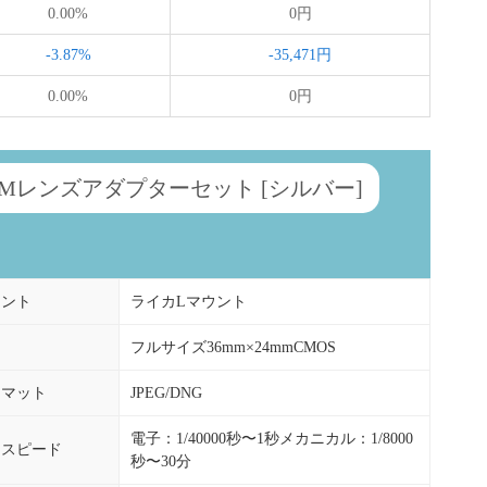
0.00%
0円
-3.87%
-35,471円
0.00%
0円
& L用Mレンズアダプターセット [シルバー]
ウント
ライカLマウント
フルサイズ36mm×24mmCMOS
ーマット
JPEG/DNG
電子：1/40000秒〜1秒メカニカル：1/8000
ースピード
秒〜30分