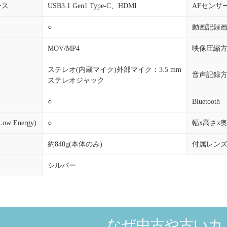
ース
USB3.1 Gen1 Type-C、HDMI
AFセンサ
○
動画記録
MOV/MP4
映像圧縮
ステレオ(内蔵マイク)外部マイク：3.5 mm
音声記録
ステレオジャック
○
Bluetooth
Low Energy)
○
幅x高さx
約840g(本体のみ)
付属レン
シルバー
なぜ中古や古いカ