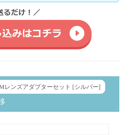
& L用Mレンズアダプターセット [シルバー]
移