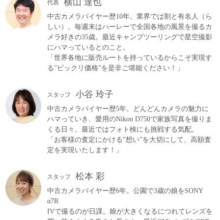
横山 達也
代表
中古カメラバイヤー歴10年。業界では割と有名人（ら
しい）。毎週末はハーレーで全国各地の風景を撮るカ
メラ好きの35歳。最近キャンプツーリングで星空撮影
にハマっているとのこと。
「世界各地に販売ルートを持っているからこそ実現す
る”ビックリ価格”を是非ご堪能ください！」
小谷 玲子
スタッフ
中古カメラバイヤー歴5年。どんどんカメラの魅力に
ハマっていき、愛用のNikon D750で家族写真を撮りま
くる日々。最近ではフォト検にも挑戦する気配。
「お客様の査定にかける”想い”を大切にして、高額査
定を実現いたします！」
松本 彩
スタッフ
中古カメラバイヤー歴6年。公園で3歳の娘をSONY
α7R
IVで撮るのが日課。娘が大きくなるにつれてレンズを