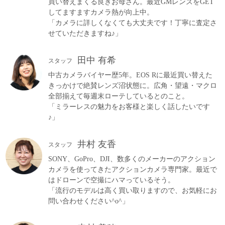
買い替えまくる良きお母さん。最近GMレンズをGET
してますますカメラ熱が向上中。
「カメラに詳しくなくても大丈夫です！丁寧に査定さ
せていただきますね♪」
田中 有希
スタッフ
中古カメラバイヤー歴5年。EOS Rに最近買い替えた
きっかけで絶賛レンズ沼状態に。広角・望遠・マクロ
全部揃えて毎週末ローテしているとのこと。
「ミラーレスの魅力をお客様と楽しく話したいです
♪」
井村 友香
スタッフ
SONY、GoPro、DJI、数多くのメーカーのアクション
カメラを使ってきたアクションカメラ専門家。最近で
はドローンで空撮にハマっているそう。
「流行のモデルは高く買い取りますので、お気軽にお
問い合わせください^o^」