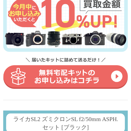
ライカSL2 ズミクロンSL f2/50mm ASPH.
セット [ブラック]