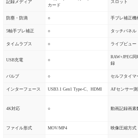
記録メディア
スロット
カード
防塵・防滴
○
手ブレ補正機
5軸手ブレ補正
○
タッチパネル
タイムラプス
○
ライブビュー
RAW+JPEG
USB充電
○
録
バルブ
○
セルフタイマ
インターフェース
USB3.1 Gen1 Type-C、HDMI
AFセンサー
4K対応
○
動画記録画素
ファイル形式
MOV/MP4
映像圧縮方式