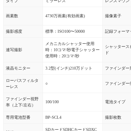
タイプ
ミラーレス
レンズマウン
画素数
4730万画素(有効画素)
撮像素子
撮影感度
標準：ISO100〜50000
記録フォーマ
メカニカルシャッター使用
シャッタース
連写撮影
時：10コマ/秒電子シャッター
ド
使用時：20コマ/秒
液晶モニター
3.2型(インチ)210万ドット
ファインダー
ローパスフィルタ
○
ファインダー
ーレス
ファインダー視野
100/100
電池タイプ
率（上下/左右）
専用電池型番
BP-SCL4
撮影枚数
SDカードSDHCカードSDXC