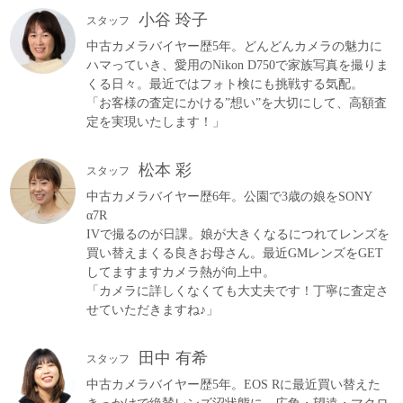
小谷 玲子
スタッフ
中古カメラバイヤー歴5年。どんどんカメラの魅力に
ハマっていき、愛用のNikon D750で家族写真を撮りま
くる日々。最近ではフォト検にも挑戦する気配。
「お客様の査定にかける”想い”を大切にして、高額査
定を実現いたします！」
松本 彩
スタッフ
中古カメラバイヤー歴6年。公園で3歳の娘をSONY
α7R
IVで撮るのが日課。娘が大きくなるにつれてレンズを
買い替えまくる良きお母さん。最近GMレンズをGET
してますますカメラ熱が向上中。
「カメラに詳しくなくても大丈夫です！丁寧に査定さ
せていただきますね♪」
田中 有希
スタッフ
中古カメラバイヤー歴5年。EOS Rに最近買い替えた