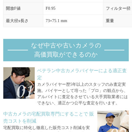
開放F値
F0.95
フィルター径
最大径x長さ
73×75.1 mm
重量
なぜ中古や古いカメラの
高価買取ができるのか
ベテラン中古カメラバイヤーによる適正査
定
カメラバイヤー歴5年以上のスタッフのみ査定実
施。バイヤーとして培った「プロ」の観点から、
アルバイトに査定をさせている大手買取業者には
できない、適正かつ公平な査定を行います。
中古カメラの宅配買取専門にすることで
販
売コストを削減
宅配買取に特化し徹底した販売コスト削減を実