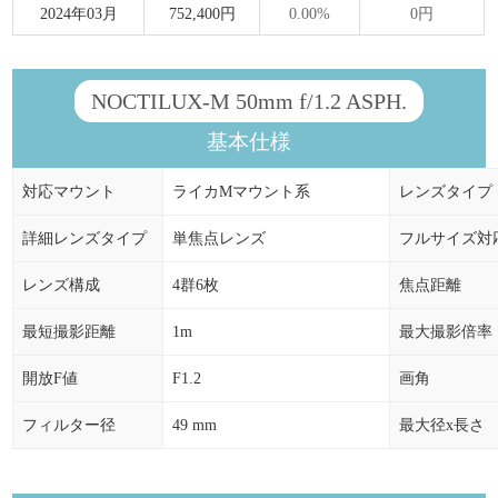
2024年03月
752,400円
0.00%
0円
NOCTILUX-M 50mm f/1.2 ASPH.
基本仕様
対応マウント
ライカMマウント系
レンズタイプ
詳細レンズタイプ
単焦点レンズ
フルサイズ対
レンズ構成
4群6枚
焦点距離
最短撮影距離
1m
最大撮影倍率
開放F値
F1.2
画角
フィルター径
49 mm
最大径x長さ