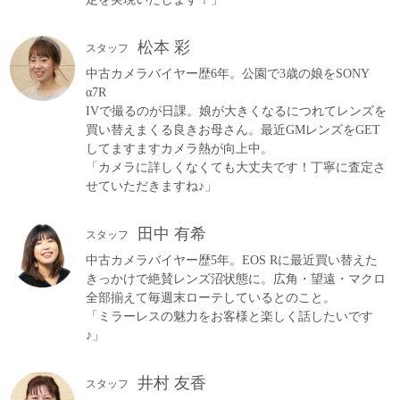
松本 彩
スタッフ
中古カメラバイヤー歴6年。公園で3歳の娘をSONY
α7R
IVで撮るのが日課。娘が大きくなるにつれてレンズを
買い替えまくる良きお母さん。最近GMレンズをGET
してますますカメラ熱が向上中。
「カメラに詳しくなくても大丈夫です！丁寧に査定さ
せていただきますね♪」
田中 有希
スタッフ
中古カメラバイヤー歴5年。EOS Rに最近買い替えた
きっかけで絶賛レンズ沼状態に。広角・望遠・マクロ
全部揃えて毎週末ローテしているとのこと。
「ミラーレスの魅力をお客様と楽しく話したいです
♪」
井村 友香
スタッフ