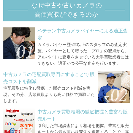
なぜ中古や古いカメラの
高価買取ができるのか
ベテラン中古カメラバイヤーによる適正査
定
カメラバイヤー歴5年以上のスタッフのみ査定実
施。バイヤーとして培った「プロ」の観点から、
アルバイトに査定をさせている大手買取業者には
できない、適正かつ公平な査定を行います。
中古カメラの宅配買取専門にすることで
販
売コストを削減
宅配買取に特化し徹底した販売コスト削減を実
現。その分、店頭買取よりも高い価格で買取いた
します。
中古カメラ買取相場の徹底把握と豊富な販
売ルート
徹底した市場調査により相場を把握。豊富な販売
ルートから最も高い販売先を選定することで、高