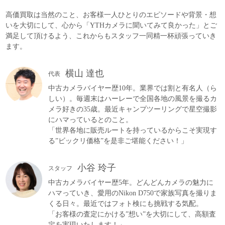
高価買取は当然のこと、お客様一人ひとりのエピソードや背景・想
いを大切にして、心から「YTHカメラに聞いてみて良かった」とご
満足して頂けるよう、これからもスタッフ一同精一杯頑張っていき
ます。
横山 達也
代表
中古カメラバイヤー歴10年。業界では割と有名人（ら
しい）。毎週末はハーレーで全国各地の風景を撮るカ
メラ好きの35歳。最近キャンプツーリングで星空撮影
にハマっているとのこと。
「世界各地に販売ルートを持っているからこそ実現す
る”ビックリ価格”を是非ご堪能ください！」
小谷 玲子
スタッフ
中古カメラバイヤー歴5年。どんどんカメラの魅力に
ハマっていき、愛用のNikon D750で家族写真を撮りま
くる日々。最近ではフォト検にも挑戦する気配。
「お客様の査定にかける”想い”を大切にして、高額査
定を実現いたします！」