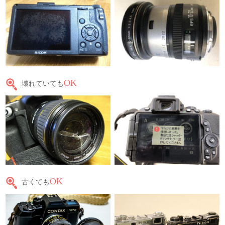
OK
壊れていても
OK
古くても