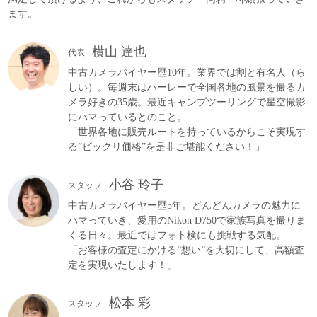
ます。
横山 達也
代表
中古カメラバイヤー歴10年。業界では割と有名人（ら
しい）。毎週末はハーレーで全国各地の風景を撮るカ
メラ好きの35歳。最近キャンプツーリングで星空撮影
にハマっているとのこと。
「世界各地に販売ルートを持っているからこそ実現す
る”ビックリ価格”を是非ご堪能ください！」
小谷 玲子
スタッフ
中古カメラバイヤー歴5年。どんどんカメラの魅力に
ハマっていき、愛用のNikon D750で家族写真を撮りま
くる日々。最近ではフォト検にも挑戦する気配。
「お客様の査定にかける”想い”を大切にして、高額査
定を実現いたします！」
松本 彩
スタッフ