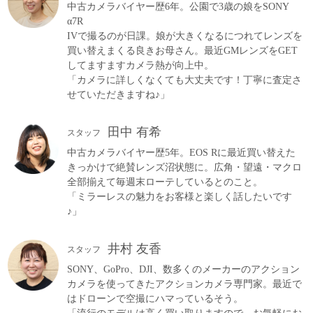
中古カメラバイヤー歴6年。公園で3歳の娘をSONY
α7R
IVで撮るのが日課。娘が大きくなるにつれてレンズを
買い替えまくる良きお母さん。最近GMレンズをGET
してますますカメラ熱が向上中。
「カメラに詳しくなくても大丈夫です！丁寧に査定さ
せていただきますね♪」
田中 有希
スタッフ
中古カメラバイヤー歴5年。EOS Rに最近買い替えた
きっかけで絶賛レンズ沼状態に。広角・望遠・マクロ
全部揃えて毎週末ローテしているとのこと。
「ミラーレスの魅力をお客様と楽しく話したいです
♪」
井村 友香
スタッフ
SONY、GoPro、DJI、数多くのメーカーのアクション
カメラを使ってきたアクションカメラ専門家。最近で
はドローンで空撮にハマっているそう。