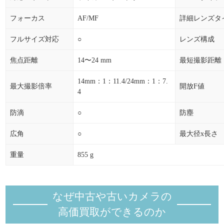
フォーカス
AF/MF
詳細レンズタ
フルサイズ対応
○
レンズ構成
焦点距離
14〜24 mm
最短撮影距離
14mm：1：11.4/24mm：1：7.
最大撮影倍率
開放F値
4
防滴
○
防塵
広角
○
最大径x長さ
重量
855 g
なぜ中古や古いカメラの
高価買取ができるのか