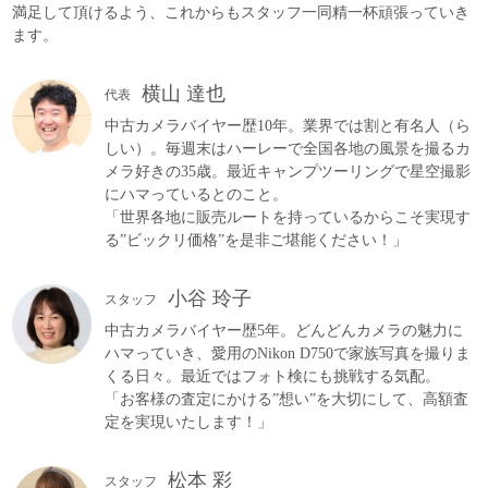
満足して頂けるよう、これからもスタッフ一同精一杯頑張っていき
ます。
横山 達也
代表
中古カメラバイヤー歴10年。業界では割と有名人（ら
しい）。毎週末はハーレーで全国各地の風景を撮るカ
メラ好きの35歳。最近キャンプツーリングで星空撮影
にハマっているとのこと。
「世界各地に販売ルートを持っているからこそ実現す
る”ビックリ価格”を是非ご堪能ください！」
小谷 玲子
スタッフ
中古カメラバイヤー歴5年。どんどんカメラの魅力に
ハマっていき、愛用のNikon D750で家族写真を撮りま
くる日々。最近ではフォト検にも挑戦する気配。
「お客様の査定にかける”想い”を大切にして、高額査
定を実現いたします！」
松本 彩
スタッフ