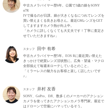
中古カメラバイヤー歴6年。公園で3歳の娘をSONY
α7R
IVで撮るのが日課。娘が大きくなるにつれてレンズを
買い替えまくる良きお母さん。最近GMレンズをGET
してますますカメラ熱が向上中。
「カメラに詳しくなくても大丈夫です！丁寧に査定さ
せていただきますね♪」
田中 有希
スタッフ
中古カメラバイヤー歴5年。EOS Rに最近買い替えた
きっかけで絶賛レンズ沼状態に。広角・望遠・マクロ
全部揃えて毎週末ローテしているとのこと。
「ミラーレスの魅力をお客様と楽しく話したいです
♪」
井村 友香
スタッフ
SONY、GoPro、DJI、数多くのメーカーのアクション
カメラを使ってきたアクションカメラ専門家。最近で
はドローンで空撮にハマっているそう。