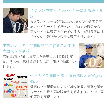
ベテラン中古カメラバイヤーによる適正査
定
カメラバイヤー歴5年以上のスタッフのみ査定実
施。バイヤーとして培った「プロ」の観点から、
アルバイトに査定をさせている大手買取業者には
できない、適正かつ公平な査定を行います。
中古カメラの宅配買取専門にすることで
販
売コストを削減
宅配買取に特化し徹底した販売コスト削減を実
現。その分、店頭買取よりも高い価格で買取いた
します。
中古カメラ買取相場の徹底把握と豊富な販
売ルート
徹底した市場調査により相場を把握。豊富な販売
ルートから最も高い販売先を選定することで、高
価買取を実現します。