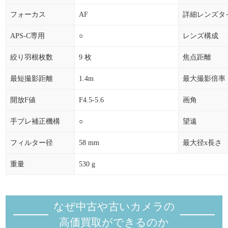
フォーカス
AF
詳細レンズタ
APS-C専用
○
レンズ構成
絞り羽根枚数
9 枚
焦点距離
最短撮影距離
1.4m
最大撮影倍率
開放F値
F4.5-5.6
画角
手ブレ補正機構
○
望遠
フィルター径
58 mm
最大径x長さ
重量
530 g
なぜ中古や古いカメラの
高価買取ができるのか