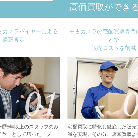
高価買取ができ
古カメラバイヤーによる
中古カメラの宅配買取専門
適正査定
とで
販売コストを削減
ー歴5年以上のスタッフのみ
宅配買取に特化し徹底した販売
イヤーとして培った「プ
減を実現。その分、店頭買取よ