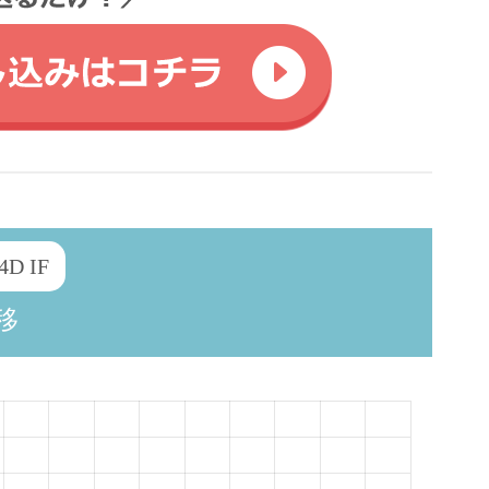
4D IF
移