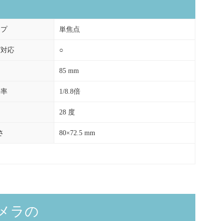
イプ
単焦点
ズ対応
○
85 mm
倍率
1/8.8倍
28 度
さ
80×72.5 mm
メラの