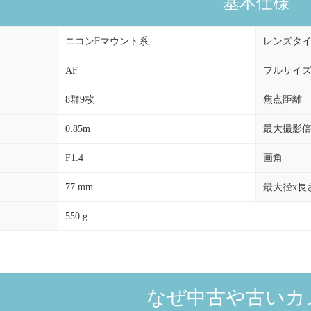
基本仕様
ニコンFマウント系
レンズタ
AF
フルサイ
8群9枚
焦点距離
0.85m
最大撮影
F1.4
画角
77 mm
最大径x長
550 g
なぜ中古や古いカ