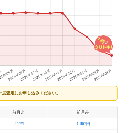
一度査定にお申し込みください。
前月比
前月差
-2.17%
-1,067円