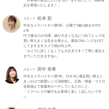
「お客様の査定にかける”想い”を大切にして、高額査
定を実現いたします！」
松本 彩
スタッフ
中古カメラバイヤー歴6年。公園で3歳の娘をSONY
α7R
IVで撮るのが日課。娘が大きくなるにつれてレンズを
買い替えまくる良きお母さん。最近GMレンズをGET
してますますカメラ熱が向上中。
「カメラに詳しくなくても大丈夫です！丁寧に査定さ
せていただきますね♪」
田中 有希
スタッフ
中古カメラバイヤー歴5年。EOS Rに最近買い替えた
きっかけで絶賛レンズ沼状態に。広角・望遠・マクロ
全部揃えて毎週末ローテしているとのこと。
「ミラーレスの魅力をお客様と楽しく話したいです
♪」