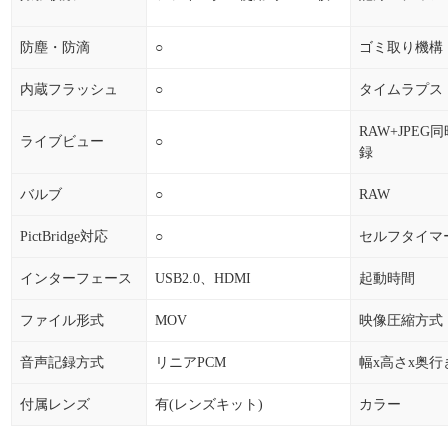
防塵・防滴
○
ゴミ取り機構
内蔵フラッシュ
○
タイムラプス
RAW+JPEG
ライブビュー
○
録
バルブ
○
RAW
PictBridge対応
○
セルフタイマ
インターフェース
USB2.0、HDMI
起動時間
ファイル形式
MOV
映像圧縮方式
音声記録方式
リニアPCM
幅x高さx奥行
付属レンズ
有(レンズキット)
カラー