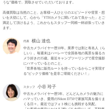
うな”価格で、買取させていただいております。
高価買取は当然のこと、お客様一人ひとりのエピソードや背景・想
いを大切にして、心から「YTHカメラに聞いてみて良かった」とご
満足して頂けるよう、これからもスタッフ一同精一杯頑張っていき
ます。
横山 達也
代表
中古カメラバイヤー歴10年。業界では割と有名人（ら
しい）。毎週末はハーレーで全国各地の風景を撮るカ
メラ好きの35歳。最近キャンプツーリングで星空撮影
にハマっているとのこと。
「世界各地に販売ルートを持っているからこそ実現す
る”ビックリ価格”を是非ご堪能ください！」
小谷 玲子
スタッフ
中古カメラバイヤー歴5年。どんどんカメラの魅力に
ハマっていき、愛用のNikon D750で家族写真を撮りま
くる日々。最近ではフォト検にも挑戦する気配。