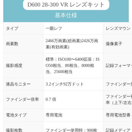
D600 28-300 VR レンズキット
基本仕様
タイプ
一眼レフ
レンズマウン
2466万画素(総画素)2426万画
画素数
撮像素子
素(有効画素)
標準：ISO100〜6400拡張：IS
撮影感度
O50相当、80相当、8000相
記録フォーマ
当、25600相当
液晶モニター
3.2インチ92万ドット
ファインダー
ファインダー
ファインダー倍率
0.7 倍
率（上下/左
電池タイプ
専用電池
専用電池型番
撮影枚数
ファインダー使用時：900枚
記録メディア