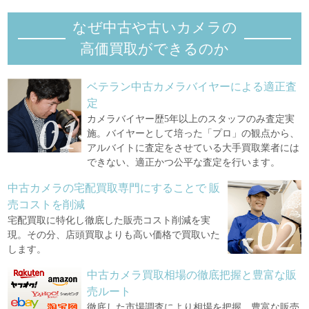
なぜ中古や古いカメラの
高価買取ができるのか
ベテラン中古カメラバイヤーによる適正査
定
カメラバイヤー歴5年以上のスタッフのみ査定実
施。バイヤーとして培った「プロ」の観点から、
アルバイトに査定をさせている大手買取業者には
できない、適正かつ公平な査定を行います。
中古カメラの宅配買取専門にすることで
販
売コストを削減
宅配買取に特化し徹底した販売コスト削減を実
現。その分、店頭買取よりも高い価格で買取いた
します。
中古カメラ買取相場の徹底把握と豊富な販
売ルート
徹底した市場調査により相場を把握。豊富な販売