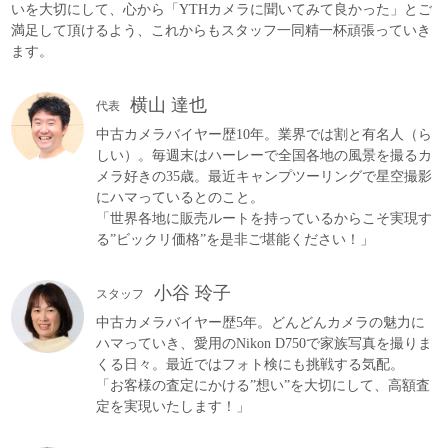
いを大切にして、心から「YTHカメラに聞いてみて良かった」とご
満足して頂けるよう、これからもスタッフ一同精一杯頑張っていき
ます。
横山 達也
代表
中古カメラバイヤー歴10年。業界では割と有名人（ら
しい）。毎週末はハーレーで全国各地の風景を撮るカ
メラ好きの35歳。最近キャンプツーリングで星空撮影
にハマっているとのこと。
「世界各地に販売ルートを持っているからこそ実現す
る”ビックリ価格”を是非ご堪能ください！」
小谷 玲子
スタッフ
中古カメラバイヤー歴5年。どんどんカメラの魅力に
ハマっていき、愛用のNikon D750で家族写真を撮りま
くる日々。最近ではフォト検にも挑戦する気配。
「お客様の査定にかける”想い”を大切にして、高額査
定を実現いたします！」