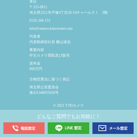
本社
〒333-0811
埼玉県川口市
戸塚4丁目26-19
チャールズⅠ 3階
0120-348-153
info@camera-kaitorisatei.com
代表者
代表取締役社長
横山達也
事業内容
中古カメラ買取及び販売
資本金
800万円
古物営業法に
基づく表記
埼玉県公安委員会
第431340055028号
© 2021 YTHカメラ
どんなご質問でもお気軽に！