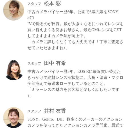
松本 彩
スタッフ
中古カメラバイヤー歴6年。公園で3歳の娘をSONY
α7R
IVで撮るのが日課。娘が大きくなるにつれてレンズを
買い替えまくる良きお母さん。最近GMレンズをGET
してますますカメラ熱が向上中。
「カメラに詳しくなくても大丈夫です！丁寧に査定さ
せていただきますね♪」
田中 有希
スタッフ
中古カメラバイヤー歴5年。EOS Rに最近買い替えた
きっかけで絶賛レンズ沼状態に。広角・望遠・マクロ
全部揃えて毎週末ローテしているとのこと。
「ミラーレスの魅力をお客様と楽しく話したいです
♪」
井村 友香
スタッフ
SONY、GoPro、DJI、数多くのメーカーのアクション
カメラを使ってきたアクションカメラ専門家。最近で