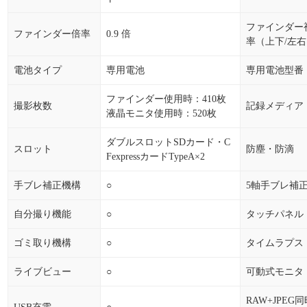
ファインダー
ファインダー倍率
0.9 倍
率（上下/左
電池タイプ
専用電池
専用電池型番
ファインダー使用時：410枚
撮影枚数
記録メディア
液晶モニタ使用時：520枚
ダブルスロットSDカード・C
スロット
防塵・防滴
FexpressカードTypeA×2
手ブレ補正機構
○
5軸手ブレ補
自分撮り機能
○
タッチパネル
ゴミ取り機構
○
タイムラプス
ライブビュー
○
可動式モニタ
RAW+JPEG