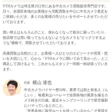
YTHカメラは埼玉県川口市にある中古カメラ買取販売専門店です。
日々、全国区各地のお客様から宅配買取を中心に中古カメラ査定を
ご依頼いただき、多くのお客様の売りたいをサポートさせていただ
いております。
買い替えはもちろんのこと、使わなくなって処分に困っていたり、
他店様では買い取ってもらえないようなカメラも”ビックリするよ
うな”価格で、買取させていただいております。
高価買取は当然のこと、お客様一人ひとりのエピソードや背景・想
いを大切にして、心から「YTHカメラに聞いてみて良かった」とご
満足して頂けるよう、これからもスタッフ一同精一杯頑張っていき
ます。
横山 達也
代表
中古カメラバイヤー歴10年。業界では割と有名人（ら
しい）。毎週末はハーレーで全国各地の風景を撮るカ
メラ好きの35歳。最近キャンプツーリングで星空撮影
にハマっているとのこと。
「世界各地に販売ルートを持っているからこそ実現す