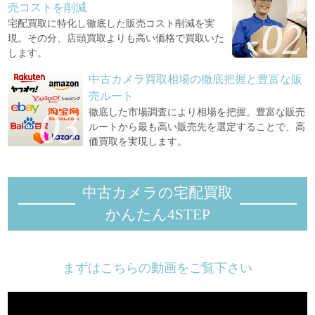
売コストを削減
宅配買取に特化し徹底した販売コスト削減を実
現。その分、店頭買取よりも高い価格で買取いた
します。
中古カメラ買取相場の徹底把握と豊富な販
売ルート
徹底した市場調査により相場を把握。豊富な販売
ルートから最も高い販売先を選定することで、高
価買取を実現します。
中古カメラの宅配買取
かんたん4STEP
まずはこちらの動画をご覧下さい