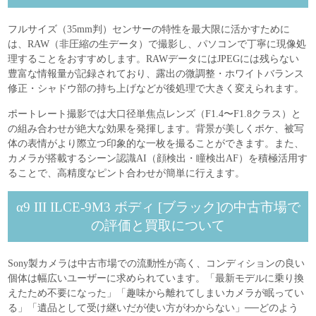
フルサイズ（35mm判）センサーの特性を最大限に活かすために
は、RAW（非圧縮の生データ）で撮影し、パソコンで丁寧に現像処
理することをおすすめします。RAWデータにはJPEGには残らない
豊富な情報量が記録されており、露出の微調整・ホワイトバランス
修正・シャドウ部の持ち上げなどが後処理で大きく変えられます。
ポートレート撮影では大口径単焦点レンズ（F1.4〜F1.8クラス）と
の組み合わせが絶大な効果を発揮します。背景が美しくボケ、被写
体の表情がより際立つ印象的な一枚を撮ることができます。また、
カメラが搭載するシーン認識AI（顔検出・瞳検出AF）を積極活用す
ることで、高精度なピント合わせが簡単に行えます。
α9 III ILCE-9M3 ボディ [ブラック]の中古市場で
の評価と買取について
Sony製カメラは中古市場での流動性が高く、コンディションの良い
個体は幅広いユーザーに求められています。「最新モデルに乗り換
えたため不要になった」「趣味から離れてしまいカメラが眠ってい
る」「遺品として受け継いだが使い方がわからない」──どのよう