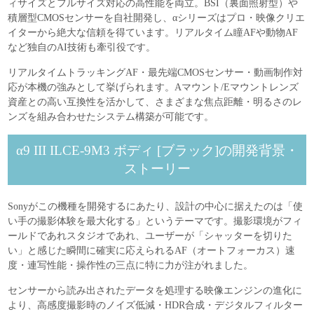
ィサイズとフルサイズ対応の高性能を両立。BSI（裏面照射型）や
積層型CMOSセンサーを自社開発し、αシリーズはプロ・映像クリエ
イターから絶大な信頼を得ています。リアルタイム瞳AFや動物AF
など独自のAI技術も牽引役です。
リアルタイムトラッキングAF・最先端CMOSセンサー・動画制作対
応が本機の強みとして挙げられます。Aマウント/Eマウントレンズ
資産との高い互換性を活かして、さまざまな焦点距離・明るさのレ
ンズを組み合わせたシステム構築が可能です。
α9 III ILCE-9M3 ボディ [ブラック]の開発背景・
ストーリー
Sonyがこの機種を開発するにあたり、設計の中心に据えたのは「使
い手の撮影体験を最大化する」というテーマです。撮影環境がフィ
ールドであれスタジオであれ、ユーザーが「シャッターを切りた
い」と感じた瞬間に確実に応えられるAF（オートフォーカス）速
度・連写性能・操作性の三点に特に力が注がれました。
センサーから読み出されたデータを処理する映像エンジンの進化に
より、高感度撮影時のノイズ低減・HDR合成・デジタルフィルター