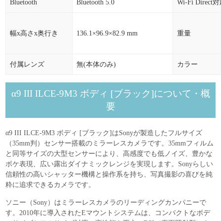
Bluetooth
Bluetooth 5.0
Wi-Fi Direct
幅x高さx奥行き
136.1×96.9×82.9 mm
重量
付属レンズ
無(本体のみ)
カラー
α9 III ILCE-9M3 ボディ [ブラック]について・概
要
α9 III ILCE-9M3 ボディ [ブラック]はSonyが製造したフルサイズ
（35mm判）センサー搭載のミラーレスカメラです。35mmフィルム
と同等サイズの大型センサーにより、高感度でも低ノイズ、豊かな
ボケ表現、広い露出ダイナミックレンジを実現します。Sonyらしい
信頼性の高いシャッター機構と操作系を持ち、写真撮影の喜びを純
粋に追求できるカメラです。
ソニー（Sony）はミラーレスカメラのリーディングカンパニーで
す。2010年に導入されたEマウントシステムは、コンパクトなボデ