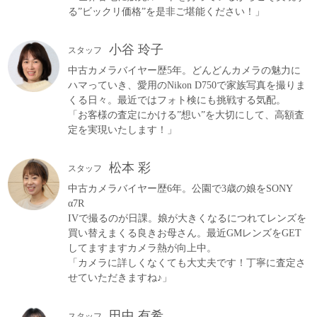
る”ビックリ価格”を是非ご堪能ください！」
小谷 玲子
スタッフ
中古カメラバイヤー歴5年。どんどんカメラの魅力に
ハマっていき、愛用のNikon D750で家族写真を撮りま
くる日々。最近ではフォト検にも挑戦する気配。
「お客様の査定にかける”想い”を大切にして、高額査
定を実現いたします！」
松本 彩
スタッフ
中古カメラバイヤー歴6年。公園で3歳の娘をSONY
α7R
IVで撮るのが日課。娘が大きくなるにつれてレンズを
買い替えまくる良きお母さん。最近GMレンズをGET
してますますカメラ熱が向上中。
「カメラに詳しくなくても大丈夫です！丁寧に査定さ
せていただきますね♪」
田中 有希
スタッフ