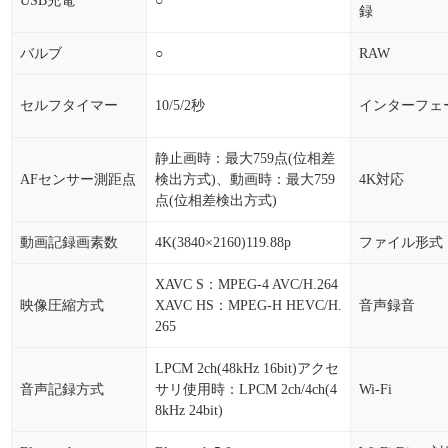
USB充電
○
録
バルブ
○
RAW
セルフタイマー
10/5/2秒
インターフェ
静止画時：最大759点(位相差
AFセンサー測距点
検出方式)、動画時：最大759
4K対応
点(位相差検出方式)
動画記録画素数
4K(3840×2160)119.88p
ファイル形式
XAVC S：MPEG-4 AVC/H.264
映像圧縮方式
XAVC HS：MPEG-H HEVC/H.
音声録音
265
LPCM 2ch(48kHz 16bit)アクセ
音声記録方式
サリ使用時：LPCM 2ch/4ch(4
Wi-Fi
8kHz 24bit)