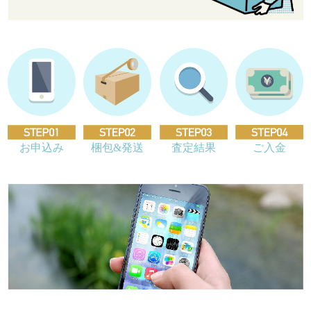
お申込み
梱包&発送
査定結果
ご入金