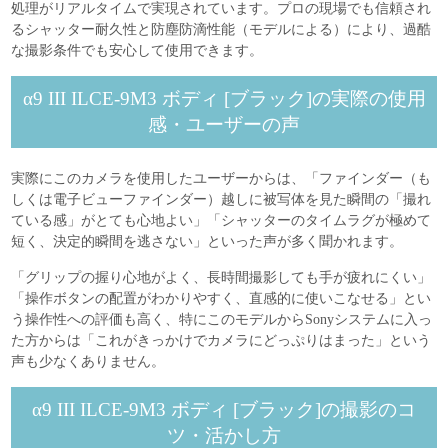
処理がリアルタイムで実現されています。プロの現場でも信頼され
るシャッター耐久性と防塵防滴性能（モデルによる）により、過酷
な撮影条件でも安心して使用できます。
α9 III ILCE-9M3 ボディ [ブラック]の実際の使用
感・ユーザーの声
実際にこのカメラを使用したユーザーからは、「ファインダー（も
しくは電子ビューファインダー）越しに被写体を見た瞬間の「撮れ
ている感」がとても心地よい」「シャッターのタイムラグが極めて
短く、決定的瞬間を逃さない」といった声が多く聞かれます。
「グリップの握り心地がよく、長時間撮影しても手が疲れにくい」
「操作ボタンの配置がわかりやすく、直感的に使いこなせる」とい
う操作性への評価も高く、特にこのモデルからSonyシステムに入っ
た方からは「これがきっかけでカメラにどっぷりはまった」という
声も少なくありません。
α9 III ILCE-9M3 ボディ [ブラック]の撮影のコ
ツ・活かし方