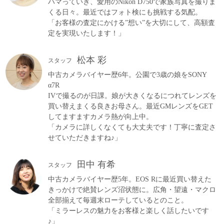
ハマっていき、愛用のNikon D750で家族写真を撮りま
くる日々。最近ではフォト検にも挑戦する気配。
「お客様の査定にかける”想い”を大切にして、高額査
定を実現いたします！」
松本 彩
スタッフ
中古カメラバイヤー歴6年。公園で3歳の娘をSONY
α7R
IVで撮るのが日課。娘が大きくなるにつれてレンズを
買い替えまくる良きお母さん。最近GMレンズをGET
してますますカメラ熱が向上中。
「カメラに詳しくなくても大丈夫です！丁寧に査定さ
せていただきますね♪」
田中 有希
スタッフ
中古カメラバイヤー歴5年。EOS Rに最近買い替えた
きっかけで絶賛レンズ沼状態に。広角・望遠・マクロ
全部揃えて毎週末ローテしているとのこと。
「ミラーレスの魅力をお客様と楽しく話したいです
♪」