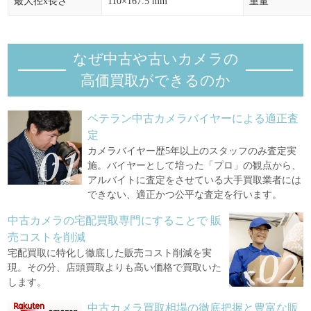
最大径x長さ
110×167.5 mm
重量
なぜ中古や古いカメラの
高価買取ができるのか
ベテラン中古カメラバイヤーによる適正査
定
カメラバイヤー歴5年以上のスタッフのみ査定実
施。バイヤーとして培った「プロ」の観点から、
アルバイトに査定をさせている大手買取業者には
できない、適正かつ公平な査定を行います。
中古カメラの宅配買取専門にすることで
販
売コストを削減
宅配買取に特化し徹底した販売コスト削減を実
現。その分、店頭買取よりも高い価格で買取いた
します。
中古カメラ買取相場の徹底把握と豊富な販