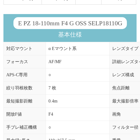
E PZ 18-110mm F4 G OSS SELP18110G
基本仕様
対応マウント
α Eマウント系
レンズタイプ
フォーカス
AF/MF
詳細レンズタ
APS-C専用
○
レンズ構成
絞り羽根枚数
7 枚
焦点距離
最短撮影距離
0.4m
最大撮影倍率
開放F値
F4
画角
手ブレ補正機構
○
フィルター径