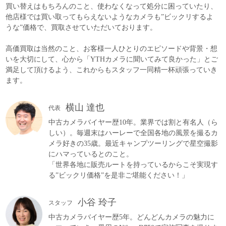
買い替えはもちろんのこと、使わなくなって処分に困っていたり、
他店様では買い取ってもらえないようなカメラも”ビックリするよ
うな”価格で、買取させていただいております。
高価買取は当然のこと、お客様一人ひとりのエピソードや背景・想
いを大切にして、心から「YTHカメラに聞いてみて良かった」とご
満足して頂けるよう、これからもスタッフ一同精一杯頑張っていき
ます。
横山 達也
代表
中古カメラバイヤー歴10年。業界では割と有名人（ら
しい）。毎週末はハーレーで全国各地の風景を撮るカ
メラ好きの35歳。最近キャンプツーリングで星空撮影
にハマっているとのこと。
「世界各地に販売ルートを持っているからこそ実現す
る”ビックリ価格”を是非ご堪能ください！」
小谷 玲子
スタッフ
中古カメラバイヤー歴5年。どんどんカメラの魅力に