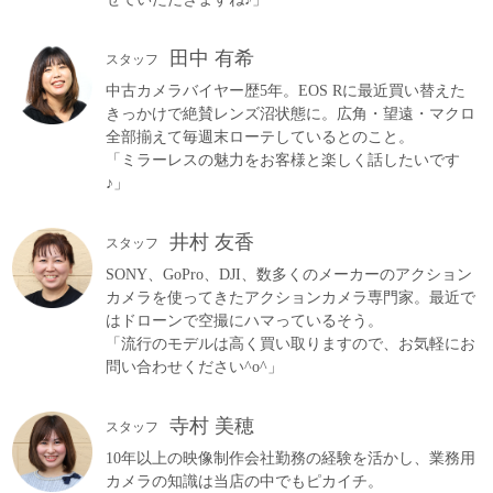
田中 有希
スタッフ
中古カメラバイヤー歴5年。EOS Rに最近買い替えた
きっかけで絶賛レンズ沼状態に。広角・望遠・マクロ
全部揃えて毎週末ローテしているとのこと。
「ミラーレスの魅力をお客様と楽しく話したいです
♪」
井村 友香
スタッフ
SONY、GoPro、DJI、数多くのメーカーのアクション
カメラを使ってきたアクションカメラ専門家。最近で
はドローンで空撮にハマっているそう。
「流行のモデルは高く買い取りますので、お気軽にお
問い合わせください^o^」
寺村 美穂
スタッフ
10年以上の映像制作会社勤務の経験を活かし、業務用
カメラの知識は当店の中でもピカイチ。