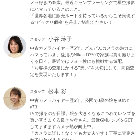
メラ好きの35歳。最近キャンプツーリングで星空撮影
にハマっているとのこと。
「世界各地に販売ルートを持っているからこそ実現す
る”ビックリ価格”を是非ご堪能ください！」
小谷 玲子
スタッフ
中古カメラバイヤー歴5年。どんどんカメラの魅力に
ハマっていき、愛用のNikon D750で家族写真を撮りま
くる日々。最近ではフォト検にも挑戦する気配。
「お客様の査定にかける”想い”を大切にして、高額査
定を実現いたします！」
松本 彩
スタッフ
中古カメラバイヤー歴6年。公園で3歳の娘をSONY
α7R
IVで撮るのが日課。娘が大きくなるにつれてレンズを
買い替えまくる良きお母さん。最近GMレンズをGET
してますますカメラ熱が向上中。
「カメラに詳しくなくても大丈夫です！丁寧に査定さ
せていただきますね♪」