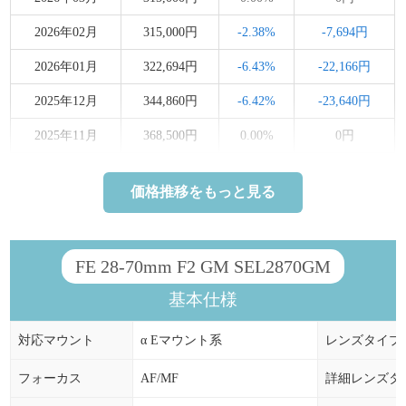
2026年02月
315,000円
-2.38%
-7,694円
2026年01月
322,694円
-6.43%
-22,166円
2025年12月
344,860円
-6.42%
-23,640円
2025年11月
368,500円
0.00%
0円
2025年10月
368,500円
0.00%
0円
価格推移をもっと見る
2025年07月
368,500円
0.00%
0円
2025年06月
368,500円
0.00%
0円
FE 28-70mm F2 GM SEL2870GM
2025年05月
368,500円
0.00%
0円
基本仕様
2025年04月
368,500円
0.00%
0円
対応マウント
α Eマウント系
レンズタイプ
2025年03月
368,500円
0.00%
0円
2025年02月
368,500円
2.92%
+10,440円
フォーカス
AF/MF
詳細レンズタ