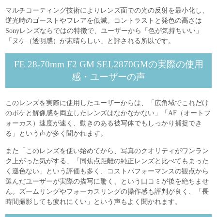
マルチコーティング技術によりレンズ面での光の反射を最小化し、
逆光時のゴーストやフレアを低減。コントラストと発色の高さは
Sonyレンズならではの特徴で、ユーザーから「色が気持ちいい」
「ヌケ（透明感）が素晴らしい」と評される所以です。
FE 28-70mm F2 GM SEL2870GMの実際の使用
感・ユーザーの声
このレンズを実際に使用したユーザーからは、「広角域でこれだけ
のボケと解像感を両立したレンズはなかなかない」「AF（オートフ
ォーカス）速度が速く、動きのある被写体でもしっかり捕捉でき
る」という声が多く聞かれます。
また「このレンズを使い始めてから、写真のクオリティがワンラン
ク上がった気がする」「同焦点距離の純正レンズと比べてもまった
く遜色ない」という評価も多く、コストパフォーマンスの観点から
選んだユーザーが実際の描写に驚く、という口コミが後を絶ちませ
ん。ズームリングやフォーカスリングの操作感も評判が良く、「長
時間撮影しても疲れにくい」という声もよく聞かれます。