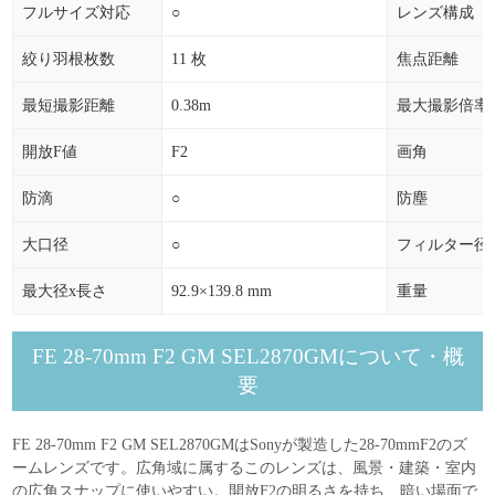
2025年01月
358,060円
0.10%
+360円
フルサイズ対応
○
レンズ構成
2024年12月
357,700円
0.00%
0円
絞り羽根枚数
11 枚
焦点距離
最短撮影距離
0.38m
最大撮影倍率
開放F値
F2
画角
防滴
○
防塵
大口径
○
フィルター径
最大径x長さ
92.9×139.8 mm
重量
FE 28-70mm F2 GM SEL2870GMについて・概
要
FE 28-70mm F2 GM SEL2870GMはSonyが製造した28-70mmF2のズ
ームレンズです。広角域に属するこのレンズは、風景・建築・室内
の広角スナップに使いやすい。開放F2の明るさを持ち、暗い場面で