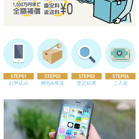
お申込み
梱包&発送
査定結果
ご入金