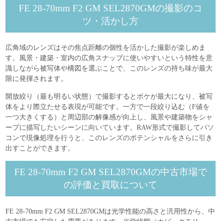
FE 28-70mm F2 GM SEL2870GMの撮影のコ
ツ・活かし方
広角域のレンズはその焦点距離の個性を活かした撮影が楽しめま
す。風景・建築・室内の広角スナップに使いやすいという特性を意
識しながら被写体や構図を選ぶことで、このレンズの持ち味が最大
限に発揮されます。
開放絞り（最も明るい状態）で撮影するとボケが最大になり、被写
体をより際立たせる表現が可能です。一方で一段絞り込む（F値を
一つ大きくする）と周辺部の解像感が向上し、風景や建築物をシャ
ープに描写したいシーンに向いています。RAW形式で撮影してパソ
コンで現像処理を行うと、このレンズのポテンシャルをさらに引き
出すことができます。
FE 28-70mm F2 GM SEL2870GMの中古市場で
の評価と買取について
FE 28-70mm F2 GM SEL2870GMは光学性能の高さと汎用性から、中