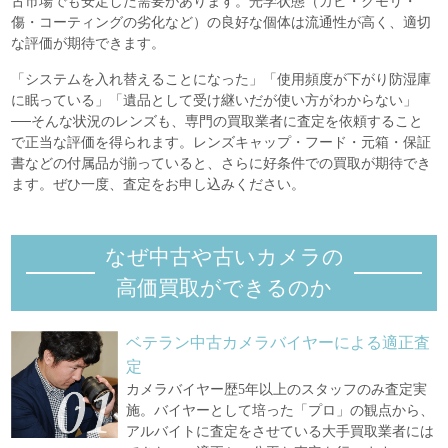
古市場でも安定した需要があります。光学状態（カビ・クモリ・
傷・コーティングの劣化など）の良好な個体は流通性が高く、適切
な評価が期待できます。
「システムを入れ替えることになった」「使用頻度が下がり防湿庫
に眠っている」「遺品として受け継いだが使い方がわからない」
──そんな状況のレンズも、専門の買取業者に査定を依頼すること
で正当な評価を得られます。レンズキャップ・フード・元箱・保証
書などの付属品が揃っていると、さらに好条件での買取が期待でき
ます。ぜひ一度、査定をお申し込みください。
なぜ中古や古いカメラの
高価買取ができるのか
ベテラン中古カメラバイヤーによる適正査
定
カメラバイヤー歴5年以上のスタッフのみ査定実
施。バイヤーとして培った「プロ」の観点から、
アルバイトに査定をさせている大手買取業者には