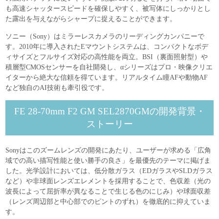
も高速シャッタースピードを確保しやすく、被写体にしっかりとし
た露出を与えながらシャープに捉えることができます。
ソニー（Sony）はミラーレスカメラのリーディングカンパニーで
す。2010年に導入されたEマウントシステムは、コンパクトなボデ
ィサイズとフルサイズ対応の高性能を両立。BSI（裏面照射型）や
積層型CMOSセンサーを自社開発し、αシリーズはプロ・映像クリエ
イターから絶大な信頼を得ています。リアルタイム瞳AFや動物AF
など独自のAI技術も牽引役です。
FE 28-70mm F2 GM SEL2870GMの開発背景・
ストーリー
Sonyはこのズームレンズの開発にあたり、ユーザーが求める「広角
域での高い描写性能と使い勝手の良さ」を最優先のテーマに掲げま
した。光学設計においては、低分散ガラス（EDガラスやSLDガラス
など）や非球面レンズエレメントを採用することで、色収差（光の
波長によって屈折率が異なることで生じる色のにじみ）や球面収差
（レンズ周辺部と中心部でのピントのずれ）を徹底的に抑えていま
す。