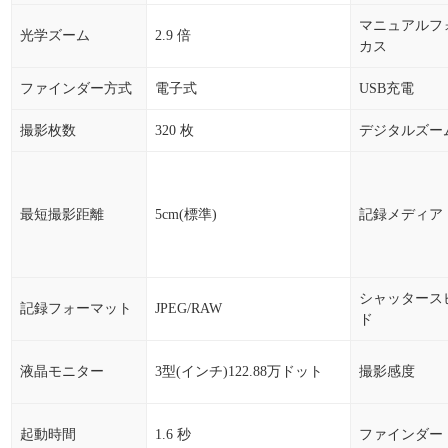
マニュアルフ
光学ズーム
2.9 倍
カス
ファインダー方式
電子式
USB充電
撮影枚数
320 枚
デジタルズー
最短撮影距離
5cm(標準)
記録メディア
シャッタース
記録フォーマット
JPEG/RAW
ド
液晶モニター
3型(インチ)122.88万ドット
撮影感度
起動時間
1.6 秒
ファインダー