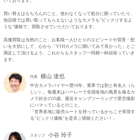
いております。
買い替えはもちろんのこと、使わなくなって処分に困っていたり、
他店様では買い取ってもらえないようなカメラも”ビックリするよ
うな”価格で、買取させていただいております。
高価買取は当然のこと、お客様一人ひとりのエピソードや背景・想
いを大切にして、心から「YTHカメラに聞いてみて良かった」とご
満足して頂けるよう、これからもスタッフ一同精一杯頑張っていき
ます。
横山 達也
代表
中古カメラバイヤー歴10年。業界では割と有名人（ら
しい）。毎週末はハーレーで全国各地の風景を撮るカ
メラ好きの35歳。最近キャンプツーリングで星空撮影
にハマっているとのこと。
「世界各地に販売ルートを持っているからこそ実現す
る”ビックリ価格”を是非ご堪能ください！」
小谷 玲子
スタッフ