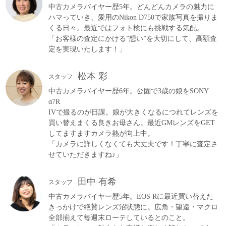
中古カメラバイヤー歴5年。どんどんカメラの魅力に
ハマっていき、愛用のNikon D750で家族写真を撮りま
くる日々。最近ではフォト検にも挑戦する気配。
「お客様の査定にかける”想い”を大切にして、高額査
定を実現いたします！」
松本 彩
スタッフ
中古カメラバイヤー歴6年。公園で3歳の娘をSONY
α7R
IVで撮るのが日課。娘が大きくなるにつれてレンズを
買い替えまくる良きお母さん。最近GMレンズをGET
してますますカメラ熱が向上中。
「カメラに詳しくなくても大丈夫です！丁寧に査定さ
せていただきますね♪」
田中 有希
スタッフ
中古カメラバイヤー歴5年。EOS Rに最近買い替えた
きっかけで絶賛レンズ沼状態に。広角・望遠・マクロ
全部揃えて毎週末ローテしているとのこと。