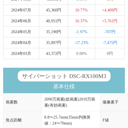
2024年07月
45,360円
10.77%
+4,409円
2024年06月
40,951円
16.37%
+5,761円
2024年05月
35,190円
-1.97%
-707円
2024年04月
35,897円
-17.23%
-7,475円
2024年03月
43,372円
0.00%
0円
サイバーショット DSC-RX100M3
基本仕様
2090万画素(総画素)2010万画
画素数
撮像素子
素(有効画素)
8.8〜25.7mm(35mm判換算
焦点距離
F値
値：24〜70mm)