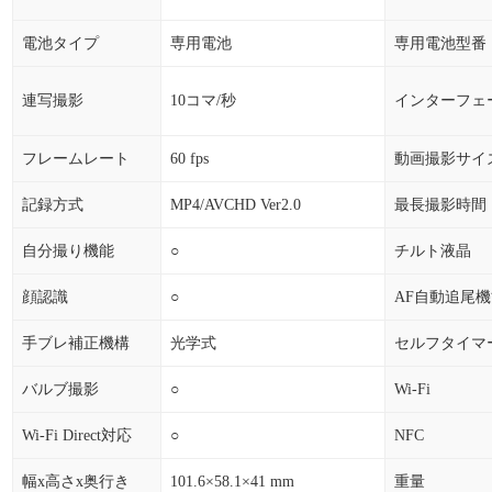
電池タイプ
専用電池
専用電池型番
連写撮影
10コマ/秒
インターフェ
フレームレート
60 fps
動画撮影サイ
記録方式
MP4/AVCHD Ver2.0
最長撮影時間
自分撮り機能
○
チルト液晶
顔認識
○
AF自動追尾
手ブレ補正機構
光学式
セルフタイマ
バルブ撮影
○
Wi-Fi
Wi-Fi Direct対応
○
NFC
幅x高さx奥行き
101.6×58.1×41 mm
重量