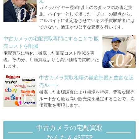
定
カメラバイヤー歴5年以上のスタッフのみ査定実
施。バイヤーとして培った「プロ」の観点から、
アルバイトに査定をさせている大手買取業者には
できない、適正かつ公平な査定を行います。
中古カメラの宅配買取専門にすることで
販
売コストを削減
宅配買取に特化し徹底した販売コスト削減を実
現。その分、店頭買取よりも高い価格で買取いた
します。
中古カメラ買取相場の徹底把握と豊富な販
売ルート
徹底した市場調査により相場を把握。豊富な販売
ルートから最も高い販売先を選定することで、高
価買取を実現します。
中古カメラの宅配買取
かんたん4STEP