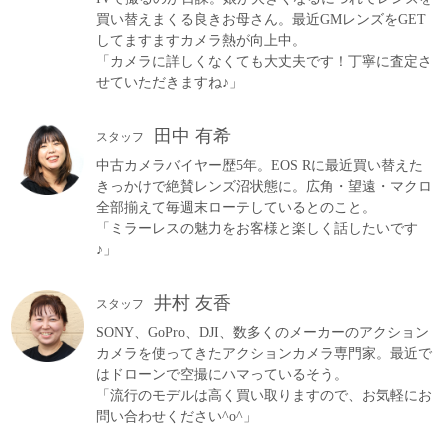
買い替えまくる良きお母さん。最近GMレンズをGET
してますますカメラ熱が向上中。
「カメラに詳しくなくても大丈夫です！丁寧に査定さ
せていただきますね♪」
田中 有希
スタッフ
中古カメラバイヤー歴5年。EOS Rに最近買い替えた
きっかけで絶賛レンズ沼状態に。広角・望遠・マクロ
全部揃えて毎週末ローテしているとのこと。
「ミラーレスの魅力をお客様と楽しく話したいです
♪」
井村 友香
スタッフ
SONY、GoPro、DJI、数多くのメーカーのアクション
カメラを使ってきたアクションカメラ専門家。最近で
はドローンで空撮にハマっているそう。
「流行のモデルは高く買い取りますので、お気軽にお
問い合わせください^o^」