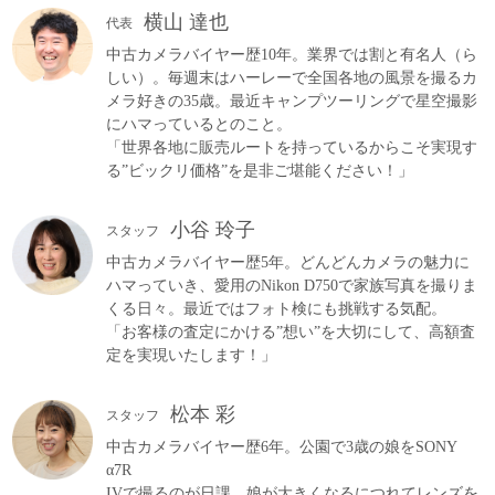
横山 達也
代表
中古カメラバイヤー歴10年。業界では割と有名人（ら
しい）。毎週末はハーレーで全国各地の風景を撮るカ
メラ好きの35歳。最近キャンプツーリングで星空撮影
にハマっているとのこと。
「世界各地に販売ルートを持っているからこそ実現す
る”ビックリ価格”を是非ご堪能ください！」
小谷 玲子
スタッフ
中古カメラバイヤー歴5年。どんどんカメラの魅力に
ハマっていき、愛用のNikon D750で家族写真を撮りま
くる日々。最近ではフォト検にも挑戦する気配。
「お客様の査定にかける”想い”を大切にして、高額査
定を実現いたします！」
松本 彩
スタッフ
中古カメラバイヤー歴6年。公園で3歳の娘をSONY
α7R
IVで撮るのが日課。娘が大きくなるにつれてレンズを