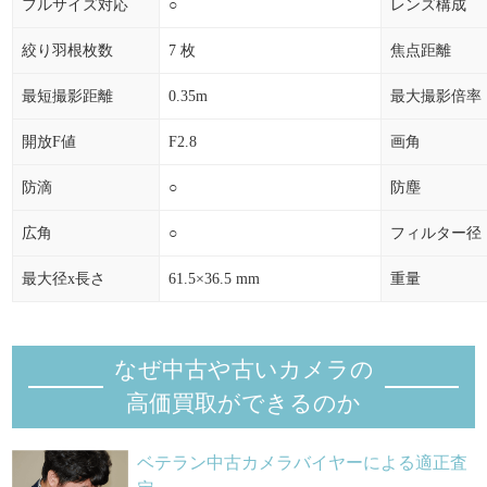
フルサイズ対応
○
レンズ構成
絞り羽根枚数
7 枚
焦点距離
最短撮影距離
0.35m
最大撮影倍率
開放F値
F2.8
画角
防滴
○
防塵
広角
○
フィルター径
最大径x長さ
61.5×36.5 mm
重量
なぜ中古や古いカメラの
高価買取ができるのか
ベテラン中古カメラバイヤーによる適正査