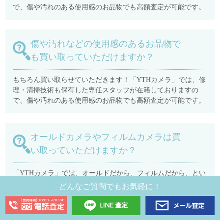
で、傷や汚れのある使用感のお品物でも高額査定が可能です。
傷や汚れなどの使用感のあるお品物で
も買い取っていただけますか？
もちろん買い取らせていただきます！「YTHカメラ」では、修
理・清掃技術も保有した専任スタッフが在籍しておりますの
で、傷や汚れのある使用感のお品物でも高額査定が可能です。
オールドカメラやフィルムカメラは買
い取っていただけますか？
「YTHカメラ」では、オールドだから、フィルムだから、とい
う理由で査定をお断りすることは一切ございません。例えば
どんなご質問でもお気軽に！
「PENTAX 67 II＋AEファインダー付き」を最高で200,000円で
買取させていただいたこともございます。どうぞご安心してお
問い合わせください。