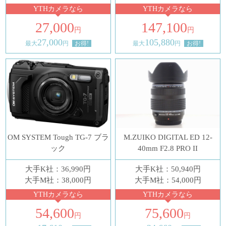
YTHカメラなら
YTHカメラなら
27,000
147,100
円
円
27,000
105,880
最大
円
お得!
最大
円
お得!
OM SYSTEM Tough TG-7 ブラ
M.ZUIKO DIGITAL ED 12-
ック
40mm F2.8 PRO II
大手K社：36,990円
大手K社：50,940円
大手M社：38,000円
大手M社：54,000円
YTHカメラなら
YTHカメラなら
54,600
75,600
円
円