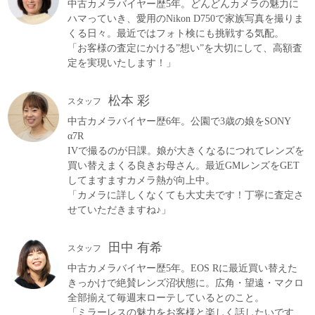
中古カメラバイヤー歴5年。どんどんカメラの魅力に
ハマっていき、愛用のNikon D750で家族写真を撮りま
くる日々。最近ではフォト検にも挑戦する気配。
「お客様の査定にかける”想い”を大切にして、高額査
定を実現いたします！」
松本 彩
スタッフ
中古カメラバイヤー歴6年。公園で3歳の娘をSONY
α7R
IVで撮るのが日課。娘が大きくなるにつれてレンズを
買い替えまくる良きお母さん。最近GMレンズをGET
してますますカメラ熱が向上中。
「カメラに詳しくなくても大丈夫です！丁寧に査定さ
せていただきますね♪」
田中 有希
スタッフ
中古カメラバイヤー歴5年。EOS Rに最近買い替えた
きっかけで絶賛レンズ沼状態に。広角・望遠・マクロ
全部揃えて毎週末ローテしているとのこと。
「ミラーレスの魅力をお客様と楽しく話したいです