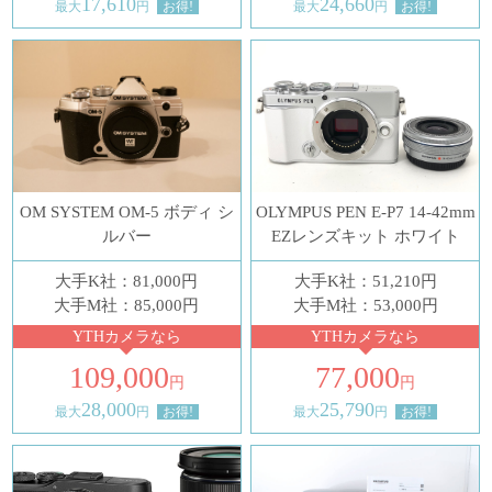
17,610
24,660
最大
円
お得!
最大
円
お得!
OM SYSTEM OM-5 ボディ シ
OLYMPUS PEN E-P7 14-42mm
ルバー
EZレンズキット ホワイト
大手K社：81,000円
大手K社：51,210円
大手M社：85,000円
大手M社：53,000円
YTHカメラなら
YTHカメラなら
109,000
77,000
円
円
28,000
25,790
最大
円
お得!
最大
円
お得!