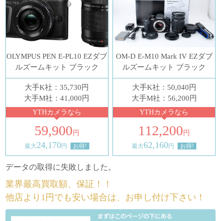
OLYMPUS PEN E-PL10 EZダブ
OM-D E-M10 Mark IV EZダブ
ルズームキット ブラック
ルズームキット ブラック
大手K社：35,730円
大手K社：50,040円
大手M社：41,000円
大手M社：56,200円
YTHカメラなら
YTHカメラなら
59,900
112,200
円
円
24,170
62,160
最大
円
お得!
最大
円
お得!
データの取得に失敗しました。
業界最高買取額、保証！！
他店より1円でも安い場合は、お申し付け下さい！