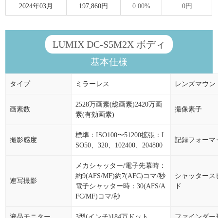
2024年03月
197,860円
0.00%
0円
LUMIX DC-S5M2X ボディ
基本仕様
タイプ
ミラーレス
レンズマウン
2528万画素(総画素)2420万画
画素数
撮像素子
素(有効画素)
標準：ISO100〜51200拡張：I
撮影感度
記録フォーマ
SO50、320、102400、204800
メカシャッター/電子先幕時：
約9(AFS/MF)約7(AFC)コマ/秒
シャッタース
連写撮影
電子シャッター時：30(AFS/A
ド
FC/MF)コマ/秒
液晶モニター
3型(インチ)184万ドット
ファインダー