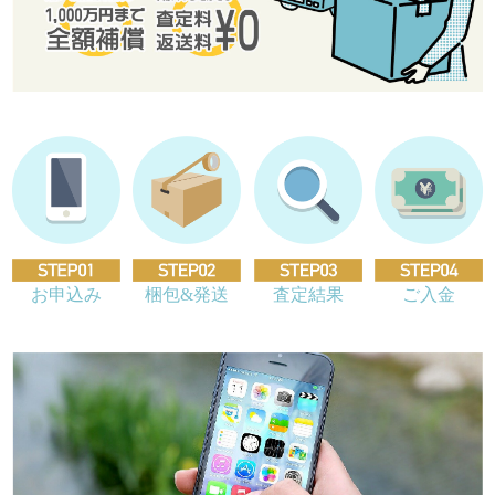
お申込み
梱包&発送
査定結果
ご入金