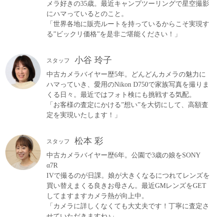
メラ好きの35歳。最近キャンプツーリングで星空撮影
にハマっているとのこと。
「世界各地に販売ルートを持っているからこそ実現す
る”ビックリ価格”を是非ご堪能ください！」
小谷 玲子
スタッフ
中古カメラバイヤー歴5年。どんどんカメラの魅力に
ハマっていき、愛用のNikon D750で家族写真を撮りま
くる日々。最近ではフォト検にも挑戦する気配。
「お客様の査定にかける”想い”を大切にして、高額査
定を実現いたします！」
松本 彩
スタッフ
中古カメラバイヤー歴6年。公園で3歳の娘をSONY
α7R
IVで撮るのが日課。娘が大きくなるにつれてレンズを
買い替えまくる良きお母さん。最近GMレンズをGET
してますますカメラ熱が向上中。
「カメラに詳しくなくても大丈夫です！丁寧に査定さ
せていただきますね♪」