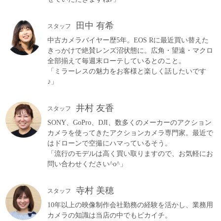
田中 有希
スタッフ
中古カメラバイヤー歴5年。EOS Rに最近買い替えた
きっかけで絶賛レンズ沼状態に。広角・望遠・マクロ
全部揃えて毎週末ローテしているとのこと。
「ミラーレスの魅力をお客様と楽しく話したいです
♪」
井村 友香
スタッフ
SONY、GoPro、DJI、数多くのメーカーのアクション
カメラを使ってきたアクションカメラ専門家。最近で
はドローンで空撮にハマっているそう。
「流行のモデルは高く買い取りますので、お気軽にお
問い合わせください^o^」
寺村 美穂
スタッフ
10年以上の映像制作会社勤務の経験を活かし、業務用
カメラの知識は当店の中でもピカイチ。