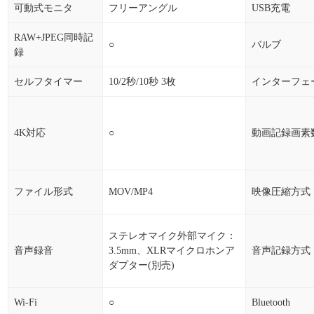
可動式モニタ
フリーアングル
USB充電
RAW+JPEG同時記
○
バルブ
録
セルフタイマー
10/2秒/10秒 3枚
インターフェ
4K対応
○
動画記録画素
ファイル形式
MOV/MP4
映像圧縮方式
ステレオマイク外部マイク：
音声録音
3.5mm、XLRマイクロホンア
音声記録方式
ダプター(別売)
Wi-Fi
○
Bluetooth