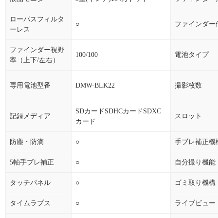
ローパスフィルタ
○
ファインダー
ーレス
ファインダー視野
100/100
電池タイプ
率（上下/左右）
専用電池型番
DMW-BLK22
撮影枚数
SDカードSDHCカードSDXC
記録メディア
スロット
カード
防塵・防滴
○
手ブレ補正機
5軸手ブレ補正
○
自分撮り機能
タッチパネル
○
ゴミ取り機構
タイムラプス
○
ライブビュー