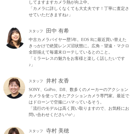
してますますカメラ熱が向上中。
「カメラに詳しくなくても大丈夫です！丁寧に査定さ
せていただきますね♪」
田中 有希
スタッフ
中古カメラバイヤー歴5年。EOS Rに最近買い替えた
きっかけで絶賛レンズ沼状態に。広角・望遠・マクロ
全部揃えて毎週末ローテしているとのこと。
「ミラーレスの魅力をお客様と楽しく話したいです
♪」
井村 友香
スタッフ
SONY、GoPro、DJI、数多くのメーカーのアクション
カメラを使ってきたアクションカメラ専門家。最近で
はドローンで空撮にハマっているそう。
「流行のモデルは高く買い取りますので、お気軽にお
問い合わせください^o^」
寺村 美穂
スタッフ