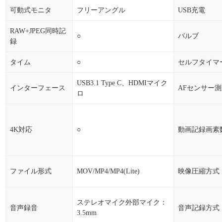
可動式モニタ
フリーアングル
USB充電
RAW+JPEG同時記
○
バルブ
録
タイム
○
セルフタイマ
USB3.1 Type C、HDMIマイク
インターフェース
AFセンサー
ロ
4K対応
○
動画記録画素
ファイル形式
MOV/MP4/MP4(Lite)
映像圧縮方式
ステレオマイク外部マイク：
音声録音
音声記録方式
3.5mm