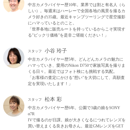
中古カメラバイヤー歴10年。業界では割と有名人（ら
しい）。毎週末はハーレーで全国各地の風景を撮るカ
メラ好きの35歳。最近キャンプツーリングで星空撮影
にハマっているとのこと。
「世界各地に販売ルートを持っているからこそ実現す
る”ビックリ価格”を是非ご堪能ください！」
小谷 玲子
スタッフ
中古カメラバイヤー歴5年。どんどんカメラの魅力に
ハマっていき、愛用のNikon D750で家族写真を撮りま
くる日々。最近ではフォト検にも挑戦する気配。
「お客様の査定にかける”想い”を大切にして、高額査
定を実現いたします！」
松本 彩
スタッフ
中古カメラバイヤー歴6年。公園で3歳の娘をSONY
α7R
IVで撮るのが日課。娘が大きくなるにつれてレンズを
買い替えまくる良きお母さん。最近GMレンズをGET