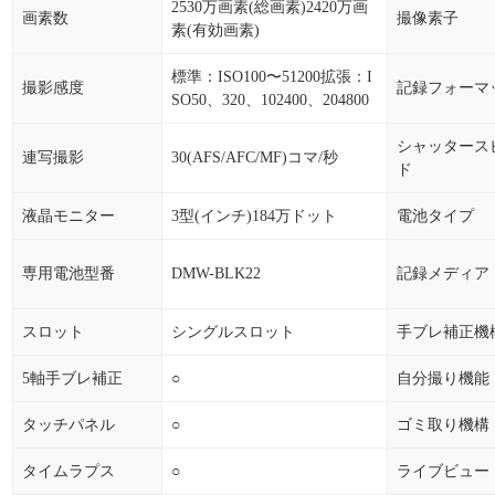
2530万画素(総画素)2420万画
画素数
撮像素子
素(有効画素)
標準：ISO100〜51200拡張：I
撮影感度
記録フォーマ
SO50、320、102400、204800
シャッタース
連写撮影
30(AFS/AFC/MF)コマ/秒
ド
液晶モニター
3型(インチ)184万ドット
電池タイプ
専用電池型番
DMW-BLK22
記録メディア
スロット
シングルスロット
手ブレ補正機
5軸手ブレ補正
○
自分撮り機能
タッチパネル
○
ゴミ取り機構
タイムラプス
○
ライブビュー