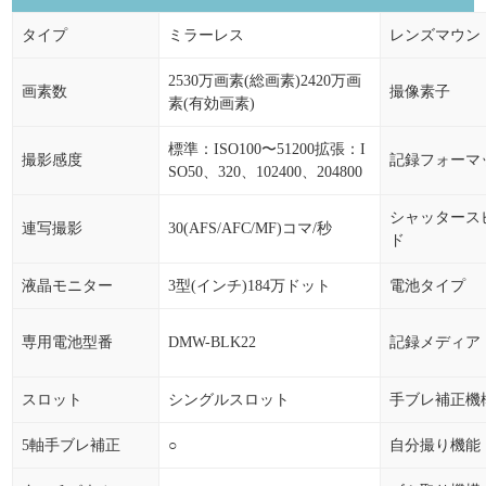
タイプ
ミラーレス
レンズマウン
2530万画素(総画素)2420万画
画素数
撮像素子
素(有効画素)
標準：ISO100〜51200拡張：I
撮影感度
記録フォーマ
SO50、320、102400、204800
シャッタース
連写撮影
30(AFS/AFC/MF)コマ/秒
ド
液晶モニター
3型(インチ)184万ドット
電池タイプ
専用電池型番
DMW-BLK22
記録メディア
スロット
シングルスロット
手ブレ補正機
5軸手ブレ補正
○
自分撮り機能