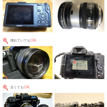
OK
壊れていても
OK
古くても