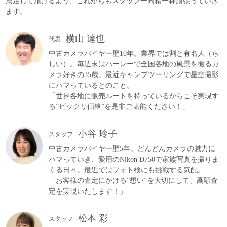
満足して頂けるよう、これからもスタッフ一同精一杯頑張っていき
ます。
横山 達也
代表
中古カメラバイヤー歴10年。業界では割と有名人（ら
しい）。毎週末はハーレーで全国各地の風景を撮るカ
メラ好きの35歳。最近キャンプツーリングで星空撮影
にハマっているとのこと。
「世界各地に販売ルートを持っているからこそ実現す
る”ビックリ価格”を是非ご堪能ください！」
小谷 玲子
スタッフ
中古カメラバイヤー歴5年。どんどんカメラの魅力に
ハマっていき、愛用のNikon D750で家族写真を撮りま
くる日々。最近ではフォト検にも挑戦する気配。
「お客様の査定にかける”想い”を大切にして、高額査
定を実現いたします！」
松本 彩
スタッフ