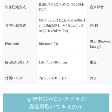
H.264/MPEG-4 AVC、H.265/H
映像圧縮方式
音声録音
EVC
MOV：LPCM(2ch 48kHz/96kH
音声記録方式
z、24bit)MP4、MP4(Lite)：A
Wi-Fi
AC(2ch 48kHz/16bit)
BLE(Bluetoot
Bluetooth
Bluetooth 5.0
Energy)
幅x高さx奥行き
126×73.9×46.7 mm
重量
付属レンズ
有(レンズキット)
カラー
なぜ中古や古いカメラの
高価買取ができるのか