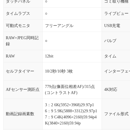
タッチパネル
○
ゴミ取り機構
タイムラプス
○
ライブビュー
可動式モニタ
フリーアングル
USB充電
RAW+JPEG同時記
○
バルブ
録
RAW
12bit
タイム
セルフタイマー
10/2秒/10秒 3枚
インターフェ
779点(像面位相差AF)/315点
AFセンサー測距点
4K対応
(コントラストAF)
3：2 6K(5952×3968)29.97p1
6：9 5.9K(5888×3312)29.97p1
動画記録画素数
ファイル形式
7：9 C4K(4096×2160)59.94p4
K(3840×2160)59.94p