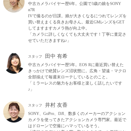
中古カメラバイヤー歴6年。公園で3歳の娘をSONY
α7R
IVで撮るのが日課。娘が大きくなるにつれてレンズを
買い替えまくる良きお母さん。最近GMレンズをGET
してますますカメラ熱が向上中。
「カメラに詳しくなくても大丈夫です！丁寧に査定さ
せていただきますね♪」
田中 有希
スタッフ
中古カメラバイヤー歴5年。EOS Rに最近買い替えた
きっかけで絶賛レンズ沼状態に。広角・望遠・マクロ
全部揃えて毎週末ローテしているとのこと。
「ミラーレスの魅力をお客様と楽しく話したいです
♪」
井村 友香
スタッフ
SONY、GoPro、DJI、数多くのメーカーのアクション
カメラを使ってきたアクションカメラ専門家。最近で
はドローンで空撮にハマっているそう。