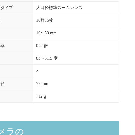
ズタイプ
大口径標準ズームレンズ
成
10群16枚
16〜50 mm
倍率
0.24倍
83〜31.5 度
○
ー径
77 mm
712 g
メラの