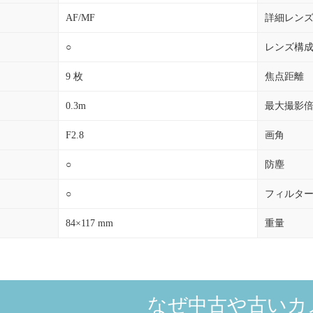
AF/MF
詳細レン
○
レンズ構
9 枚
焦点距離
0.3m
最大撮影
F2.8
画角
○
防塵
○
フィルタ
84×117 mm
重量
なぜ中古や古いカ