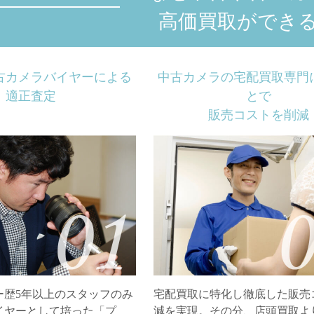
高価買取ができ
古カメラバイヤーによる
中古カメラの宅配買取専門
適正査定
とで
販売コストを削減
ー歴5年以上のスタッフのみ
宅配買取に特化し徹底した販売
イヤーとして培った「プ
減を実現。その分、店頭買取よ