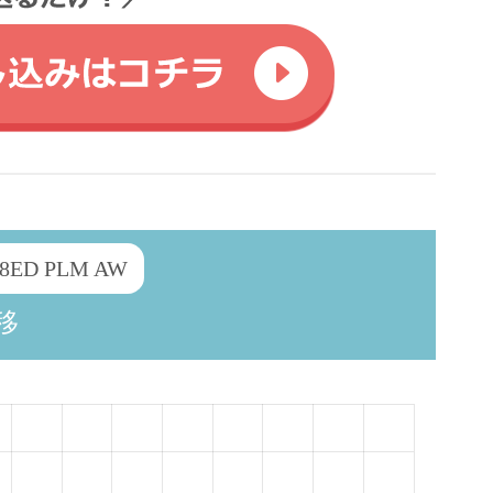
.8ED PLM AW
移