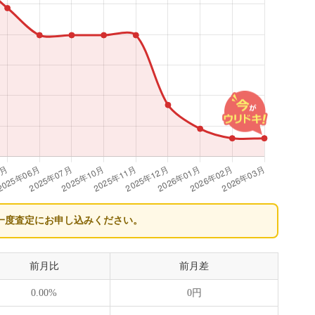
一度査定にお申し込みください。
前月比
前月差
0.00%
0円