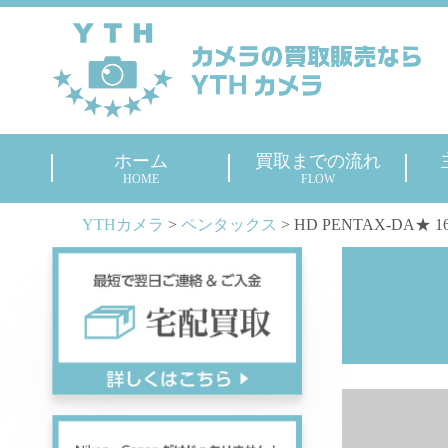
ホーム
買取までの流れ
HOME
FLOW
YTHカメラ
>
ペンタックス
>
HD PENTAX-DA★ 16