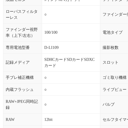
ローパスフィルタ
○
ファインダー
ーレス
ファインダー視野
100/100
電池タイプ
率（上下/左右）
専用電池型番
D-LI109
撮影枚数
SDHCカードSDカードSDXC
記録メディア
スロット
カード
手ブレ補正機構
○
ゴミ取り機構
内蔵フラッシュ
○
ライブビュー
RAW+JPEG同時記
○
バルブ
録
RAW
12bit
セルフタイマ