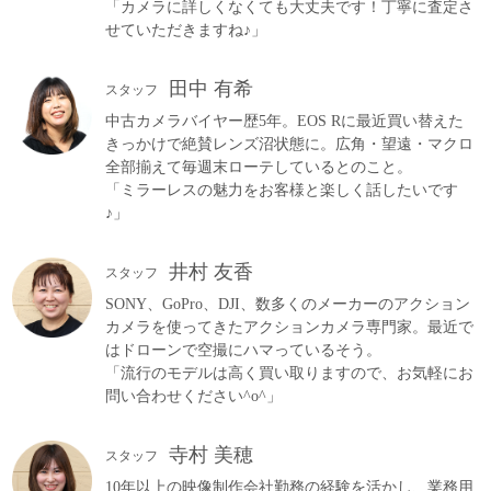
「カメラに詳しくなくても大丈夫です！丁寧に査定さ
せていただきますね♪」
田中 有希
スタッフ
中古カメラバイヤー歴5年。EOS Rに最近買い替えた
きっかけで絶賛レンズ沼状態に。広角・望遠・マクロ
全部揃えて毎週末ローテしているとのこと。
「ミラーレスの魅力をお客様と楽しく話したいです
♪」
井村 友香
スタッフ
SONY、GoPro、DJI、数多くのメーカーのアクション
カメラを使ってきたアクションカメラ専門家。最近で
はドローンで空撮にハマっているそう。
「流行のモデルは高く買い取りますので、お気軽にお
問い合わせください^o^」
寺村 美穂
スタッフ
10年以上の映像制作会社勤務の経験を活かし、業務用