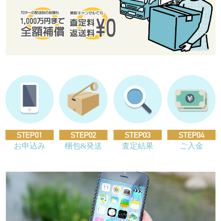
お申込み
梱包&発送
査定結果
ご入金