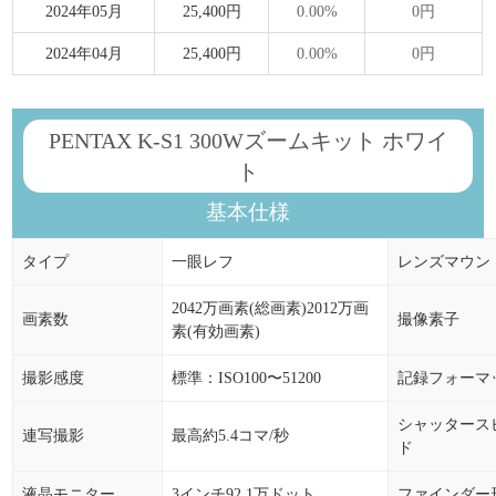
2024年05月
25,400円
0.00%
0円
2024年04月
25,400円
0.00%
0円
PENTAX K-S1 300Wズームキット ホワイ
ト
基本仕様
タイプ
一眼レフ
レンズマウン
2042万画素(総画素)2012万画
画素数
撮像素子
素(有効画素)
撮影感度
標準：ISO100〜51200
記録フォーマ
シャッタース
連写撮影
最高約5.4コマ/秒
ド
液晶モニター
3インチ92.1万ドット
ファインダー