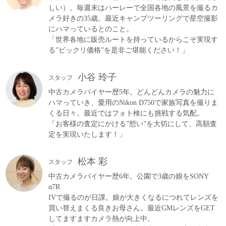
しい）。毎週末はハーレーで全国各地の風景を撮るカ
メラ好きの35歳。最近キャンプツーリングで星空撮影
にハマっているとのこと。
「世界各地に販売ルートを持っているからこそ実現す
る”ビックリ価格”を是非ご堪能ください！」
小谷 玲子
スタッフ
中古カメラバイヤー歴5年。どんどんカメラの魅力に
ハマっていき、愛用のNikon D750で家族写真を撮りま
くる日々。最近ではフォト検にも挑戦する気配。
「お客様の査定にかける”想い”を大切にして、高額査
定を実現いたします！」
松本 彩
スタッフ
中古カメラバイヤー歴6年。公園で3歳の娘をSONY
α7R
IVで撮るのが日課。娘が大きくなるにつれてレンズを
買い替えまくる良きお母さん。最近GMレンズをGET
してますますカメラ熱が向上中。