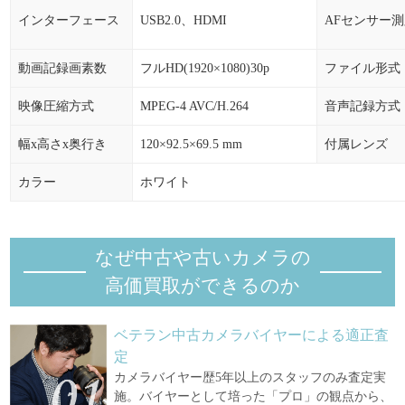
インターフェース
USB2.0、HDMI
AFセンサー
動画記録画素数
フルHD(1920×1080)30p
ファイル形式
映像圧縮方式
MPEG-4 AVC/H.264
音声記録方式
幅x高さx奥行き
120×92.5×69.5 mm
付属レンズ
カラー
ホワイト
なぜ中古や古いカメラの
高価買取ができるのか
ベテラン中古カメラバイヤーによる適正査
定
カメラバイヤー歴5年以上のスタッフのみ査定実
施。バイヤーとして培った「プロ」の観点から、